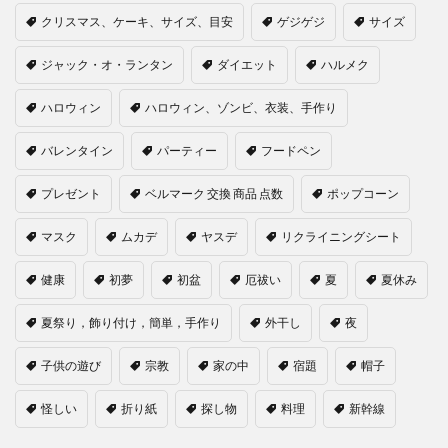
クリスマス、ケーキ、サイズ、目安
ゲジゲジ
サイズ
ジャック・オ・ランタン
ダイエット
ハルメク
ハロウィン
ハロウィン、ゾンビ、衣装、手作り
バレンタイン
パーティー
フードペン
プレゼント
ベルマーク 交換 商品 点数
ポップコーン
マスク
ムカデ
ヤスデ
リクライニングシート
健康
初夢
初盆
厄祓い
夏
夏休み
夏祭り，飾り付け，簡単，手作り
外干し
夜
子供の遊び
宗教
家の中
宿題
帽子
怪しい
折り紙
探し物
料理
新幹線