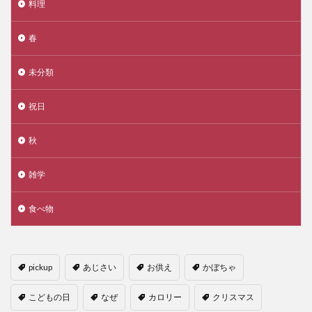
料理
春
未分類
祝日
秋
雑学
食べ物
pickup
あじさい
お供え
かぼちゃ
こどもの日
なぜ
カロリー
クリスマス