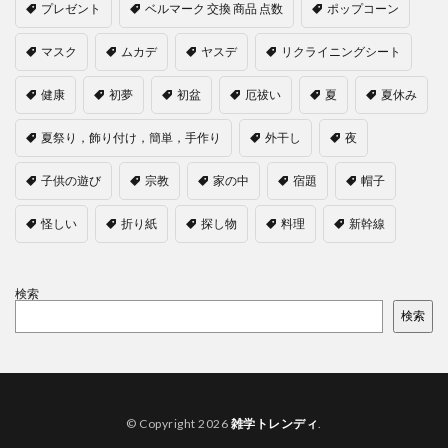
プレゼント
ベルマーク 交換 商品 点数
ポップコーン
マスク
ムカデ
ヤスデ
リクライニングシート
健康
初夢
初盆
厄祓い
夏
夏休み
夏祭り，飾り付け，簡単，手作り
外干し
夜
子供の遊び
宗教
家の中
宿題
帽子
怪しい
折り紙
探し物
料理
新幹線
検索
検索
© Copyright 2026
雑学トレンディ
.