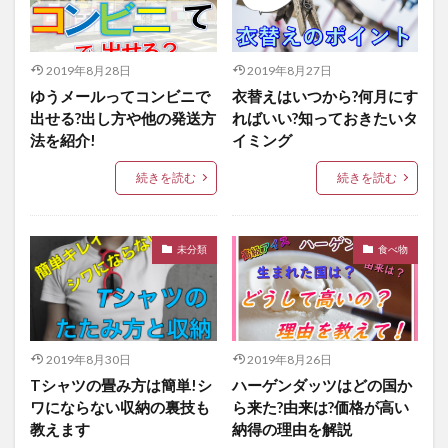
2019年8月28日
2019年8月27日
ゆうメールってコンビニで
衣替えはいつから?何月にす
出せる?出し方や他の発送方
ればいい?知っておきたいタ
法を紹介!
イミング
続きを読む
続きを読む
未分類
食べ物
2019年8月30日
2019年8月26日
Tシャツの畳み方は簡単!シ
ハーゲンダッツはどの国か
ワにならない収納の裏技も
ら来た?由来は?価格が高い
教えます
納得の理由を解説