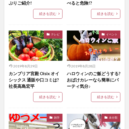
ぷりご紹介!
べると危険!?
続きを読む
続きを読む
テレビ
イベント
2019年8月29日
2019年8月28日
カンブリア宮殿 Oisix オイ
ハロウィンのご飯どうする?
シックス 通販や口コミは?
おばけカレーなら簡単にパ
社長高島宏平
ーティ気分♪
続きを読む
続きを読む
雑学
未分類