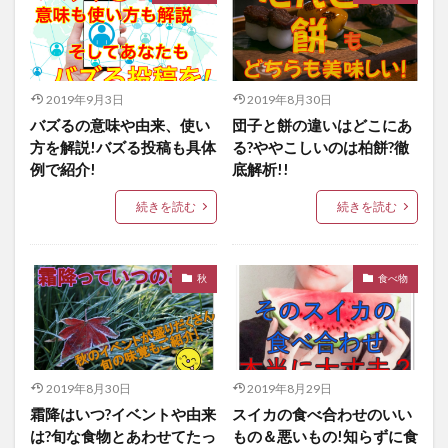
2019年9月3日
2019年8月30日
バズるの意味や由来、使い
団子と餅の違いはどこにあ
方を解説!バズる投稿も具体
る?ややこしいのは柏餅?徹
例で紹介!
底解析!!
続きを読む
続きを読む
秋
食べ物
2019年8月30日
2019年8月29日
霜降はいつ?イベントや由来
スイカの食べ合わせのいい
は?旬な食物とあわせてたっ
もの＆悪いもの!知らずに食