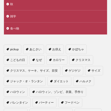
秋
雑学
食べ物
pickup
あじさい
お供え
かぼちゃ
こどもの日
なぜ
カロリー
クリスマス
クリスマス、ケーキ、サイズ、目安
ゲジゲジ
サイズ
ジャック・オ・ランタン
ダイエット
ハルメク
ハロウィン
ハロウィン、ゾンビ、衣装、手作り
バレンタイン
パーティー
フードペン