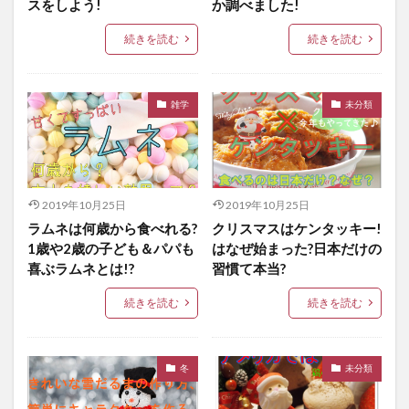
スをしよう!
か調べました!
続きを読む
続きを読む
雑学
未分類
2019年10月25日
2019年10月25日
ラムネは何歳から食べれる?
クリスマスはケンタッキー!
1歳や2歳の子ども＆パパも
はなぜ始まった?日本だけの
喜ぶラムネとは!?
習慣て本当?
続きを読む
続きを読む
冬
未分類