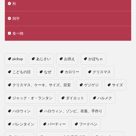
秋
雑学
食べ物
pickup
あじさい
お供え
かぼちゃ
こどもの日
なぜ
カロリー
クリスマス
クリスマス、ケーキ、サイズ、目安
ゲジゲジ
サイズ
ジャック・オ・ランタン
ダイエット
ハルメク
ハロウィン
ハロウィン、ゾンビ、衣装、手作り
バレンタイン
パーティー
フードペン