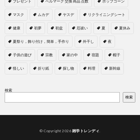
プレゼント
ベルマーク 交換 商品 点数
ポップコーン
マスク
ムカデ
ヤスデ
リクライニングシート
健康
初夢
初盆
厄祓い
夏
夏休み
夏祭り，飾り付け，簡単，手作り
外干し
夜
子供の遊び
宗教
家の中
宿題
帽子
怪しい
折り紙
探し物
料理
新幹線
検索
検索
© Copyright 2026
雑学トレンディ
.