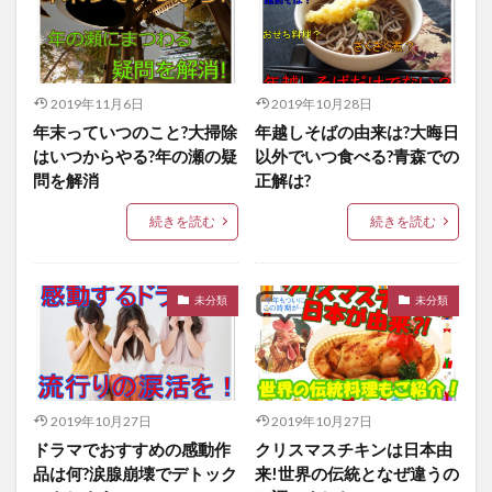
2019年11月6日
2019年10月28日
年末っていつのこと?大掃除
年越しそばの由来は?大晦日
はいつからやる?年の瀬の疑
以外でいつ食べる?青森での
問を解消
正解は?
続きを読む
続きを読む
未分類
未分類
2019年10月27日
2019年10月27日
ドラマでおすすめの感動作
クリスマスチキンは日本由
品は何?涙腺崩壊でデトック
来!世界の伝統となぜ違うの