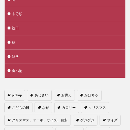
未分類
祝日
秋
雑学
食べ物
pickup
あじさい
お供え
かぼちゃ
こどもの日
なぜ
カロリー
クリスマス
クリスマス、ケーキ、サイズ、目安
ゲジゲジ
サイズ