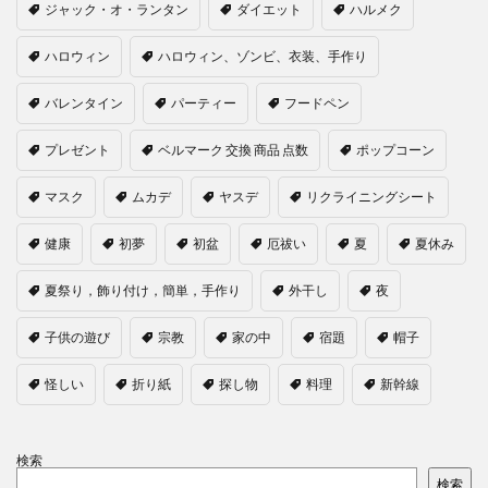
ジャック・オ・ランタン
ダイエット
ハルメク
ハロウィン
ハロウィン、ゾンビ、衣装、手作り
バレンタイン
パーティー
フードペン
プレゼント
ベルマーク 交換 商品 点数
ポップコーン
マスク
ムカデ
ヤスデ
リクライニングシート
健康
初夢
初盆
厄祓い
夏
夏休み
夏祭り，飾り付け，簡単，手作り
外干し
夜
子供の遊び
宗教
家の中
宿題
帽子
怪しい
折り紙
探し物
料理
新幹線
検索
検索