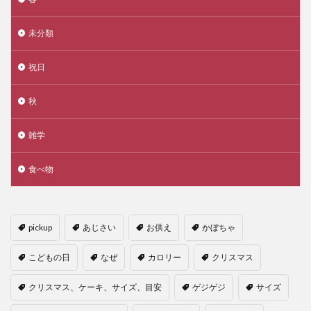
未分類
祝日
秋
雑学
食べ物
pickup
あじさい
お供え
かぼちゃ
こどもの日
なぜ
カロリー
クリスマス
クリスマス、ケーキ、サイズ、目安
ゲジゲジ
サイズ