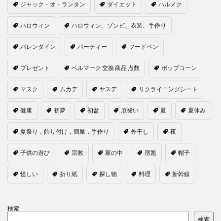
ジャック・オ・ランタン
ダイエット
ハルメク
ハロウィン
ハロウィン、ゾンビ、衣装、手作り
バレンタイン
パーティー
フードペン
プレゼント
ベルマーク 交換 商品 点数
ポップコーン
マスク
ムカデ
ヤスデ
リクライニングシート
健康
初夢
初盆
厄祓い
夏
夏休み
夏祭り，飾り付け，簡単，手作り
外干し
夜
子供の遊び
宗教
家の中
宿題
帽子
怪しい
折り紙
探し物
料理
新幹線
検索
検索