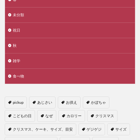
未分類
祝日
秋
雑学
食べ物
pickup
あじさい
お供え
かぼちゃ
こどもの日
なぜ
カロリー
クリスマス
クリスマス、ケーキ、サイズ、目安
ゲジゲジ
サイズ