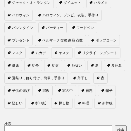
ジャック・オ・ランタン
ダイエット
ハルメク
ハロウィン
ハロウィン、ゾンビ、衣装、手作り
バレンタイン
パーティー
フードペン
プレゼント
ベルマーク 交換 商品 点数
ポップコーン
マスク
ムカデ
ヤスデ
リクライニングシート
健康
初夢
初盆
厄祓い
夏
夏休み
夏祭り，飾り付け，簡単，手作り
外干し
夜
子供の遊び
宗教
家の中
宿題
帽子
怪しい
折り紙
探し物
料理
新幹線
検索
検索