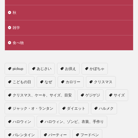
秋
雑学
食べ物
pickup
あじさい
お供え
かぼちゃ
こどもの日
なぜ
カロリー
クリスマス
クリスマス、ケーキ、サイズ、目安
ゲジゲジ
サイズ
ジャック・オ・ランタン
ダイエット
ハルメク
ハロウィン
ハロウィン、ゾンビ、衣装、手作り
バレンタイン
パーティー
フードペン