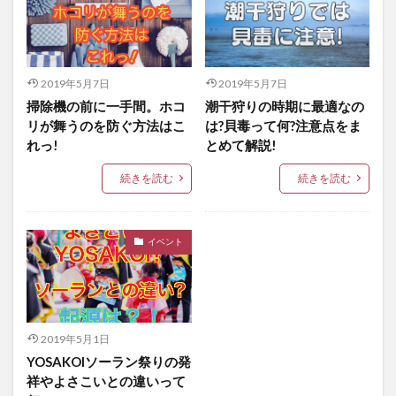
2019年5月7日
2019年5月7日
掃除機の前に一手間。ホコ
潮干狩りの時期に最適なの
リが舞うのを防ぐ方法はこ
は?貝毒って何?注意点をま
れっ!
とめて解説!
続きを読む
続きを読む
イベント
2019年5月1日
YOSAKOIソーラン祭りの発
祥やよさこいとの違いって