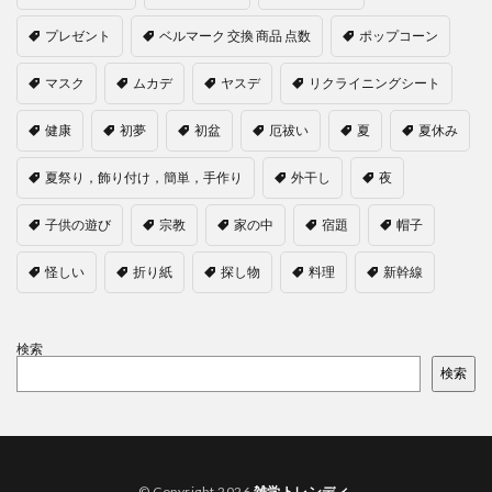
プレゼント
ベルマーク 交換 商品 点数
ポップコーン
マスク
ムカデ
ヤスデ
リクライニングシート
健康
初夢
初盆
厄祓い
夏
夏休み
夏祭り，飾り付け，簡単，手作り
外干し
夜
子供の遊び
宗教
家の中
宿題
帽子
怪しい
折り紙
探し物
料理
新幹線
検索
検索
© Copyright 2026
雑学トレンディ
.