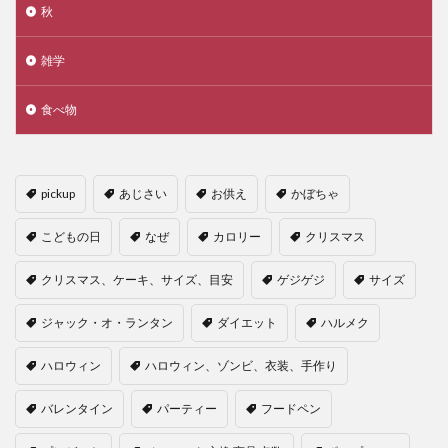
秋
雑学
食べ物
pickup
あじさい
お供え
かぼちゃ
こどもの日
なぜ
カロリー
クリスマス
クリスマス、ケーキ、サイズ、目安
ゲジゲジ
サイズ
ジャック・オ・ランタン
ダイエット
ハルメク
ハロウィン
ハロウィン、ゾンビ、衣装、手作り
バレンタイン
パーティー
フードペン