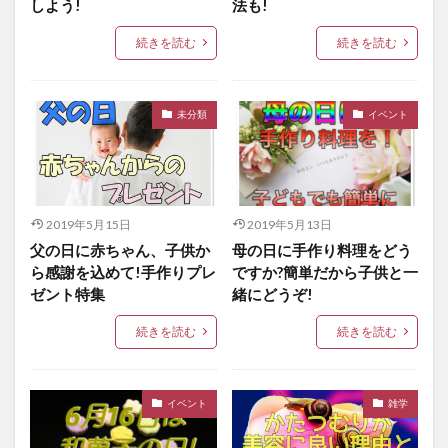
しよう!
法も!
続きを読む
続きを読む
未分類
イベント
2019年5月15日
2019年5月13日
父の日に赤ちゃん、子供か
母の日に手作り料理をどう
ら感謝を込めて!手作りプレ
ですか?簡単だから子供と一
ゼント特集
緒にどうぞ!
続きを読む
続きを読む
イベント
雑学