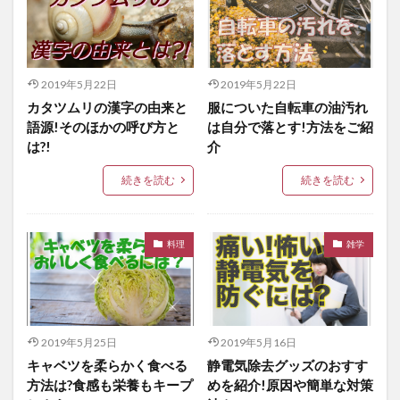
2019年5月22日
2019年5月22日
カタツムリの漢字の由来と
服についた自転車の油汚れ
語源!そのほかの呼び方と
は自分で落とす!方法をご紹
は?!
介
続きを読む
続きを読む
料理
雑学
2019年5月25日
2019年5月16日
キャベツを柔らかく食べる
静電気除去グッズのおすす
方法は?食感も栄養もキープ
めを紹介!原因や簡単な対策