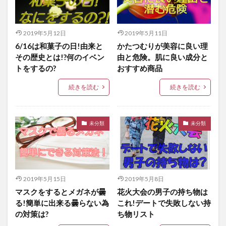
2019年5月12日
2019年5月11日
6/16は和菓子の日!由来と
かたつむりが美容に良い理
その歴史とは!?何のイベン
由と危険。肌に良い成分と
トをするの?
おすすめ商品
続きを読む
続きを読む
未分類
未分類
2019年5月15日
2019年5月8日
マスクをするとメガネが曇
花火大会の男子の持ち物は
る!簡単に出来る曇らない為
これ!デートで失敗しない持
の対策は?
ち物リスト