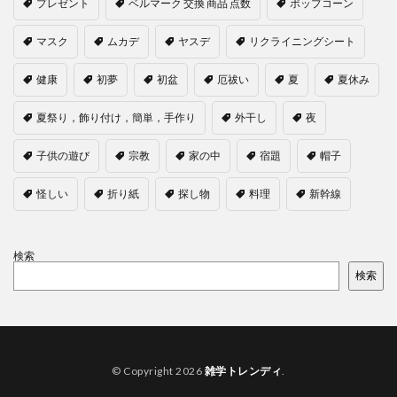
プレゼント
ベルマーク 交換 商品 点数
ポップコーン
マスク
ムカデ
ヤスデ
リクライニングシート
健康
初夢
初盆
厄祓い
夏
夏休み
夏祭り，飾り付け，簡単，手作り
外干し
夜
子供の遊び
宗教
家の中
宿題
帽子
怪しい
折り紙
探し物
料理
新幹線
検索
検索
© Copyright 2026
雑学トレンディ
.