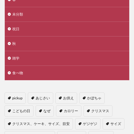
未分類
祝日
秋
雑学
食べ物
pickup
あじさい
お供え
かぼちゃ
こどもの日
なぜ
カロリー
クリスマス
クリスマス、ケーキ、サイズ、目安
ゲジゲジ
サイズ