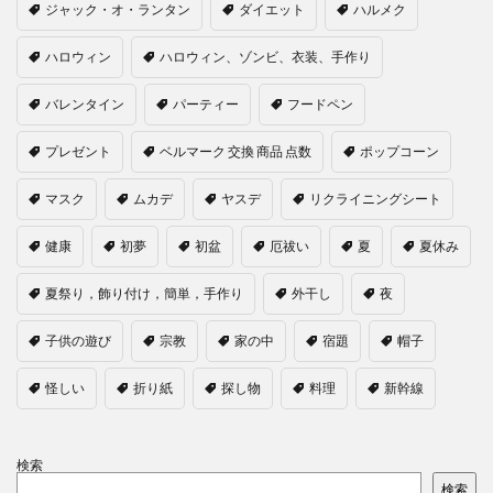
ジャック・オ・ランタン
ダイエット
ハルメク
ハロウィン
ハロウィン、ゾンビ、衣装、手作り
バレンタイン
パーティー
フードペン
プレゼント
ベルマーク 交換 商品 点数
ポップコーン
マスク
ムカデ
ヤスデ
リクライニングシート
健康
初夢
初盆
厄祓い
夏
夏休み
夏祭り，飾り付け，簡単，手作り
外干し
夜
子供の遊び
宗教
家の中
宿題
帽子
怪しい
折り紙
探し物
料理
新幹線
検索
検索