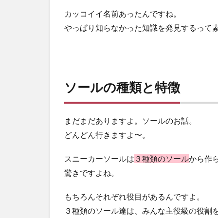
修
カッコイイ名前あったんですね。
理
やっぱり知らなかった知識を発見するって素
3.1
ご自
分で
修理
する
ソールの種類と特徴
場合
3.2
お店
まだまだありますよ。ソールのお話。
で修
どんどん行きますよ〜。
理す
る場
合
スニーカーソールは
３種類のソール
から作
驚きですよね。
4
ま
と
もちろんそれぞれ役目があるんですよ。
め
３種類のソール達は、みんな主役級の役割