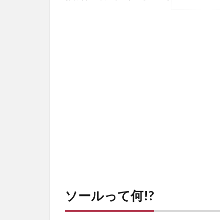
1
ソ
ー
ル
っ
て
何!?
2
ソ
ー
ル
の
種
類
と
特
徴
ソールって何!?
2.1
イン
ソー