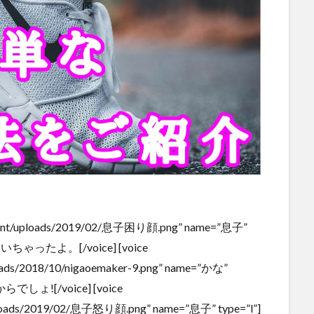
content/uploads/2019/02/息子困り顔.png” name=”息子”
ったよ。[/voice] [voice
loads/2018/10/nigaoemaker-9.png” name=”かな”
ょ![/voice] [voice
uploads/2019/02/息子怒り顔.png” name=”息子” type=”l”]