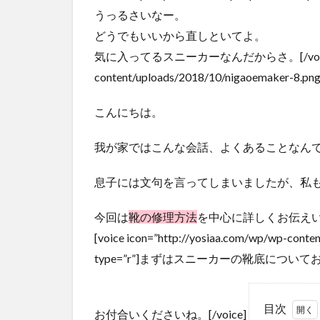
うっるさいなー。
どうでもいいから直しといてよ。
気に入ってるスニーカーなんだからさ。[/voice] [voic
content/uploads/2018/10/nigaoemaker-8
こんにちは。
我が家ではこんな会話、よくあることなん
息子には文句を言ってしまいましたが、私
今回は
靴の修理方法
を中心に詳しくお伝え
[voice icon=”http://yosiaa.com/wp/wp-con
type=”r”]まずはスニーカーの靴底につい
目次
お付合いくださいね。[/voice]