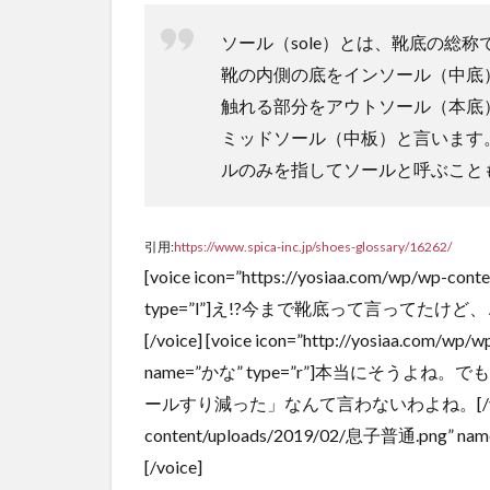
ル
ソール（sole）とは、靴底の総称
2.2
靴の内側の底をインソール（中底
ミッ
触れる部分をアウトソール（本底
ドソ
ール
ミッドソール（中板）と言います
2.3
ルのみを指してソールと呼ぶこと
アウ
トソ
ール
引用:
https://www.spica-inc.jp/shoes-glossary/16262/
[voice icon=”https://yosiaa.com/wp/wp-c
3
ス
type=”l”]え!?今まで靴底って言って
ニ
[/voice] [voice icon=”http://yosiaa.com/wp
ー
name=”かな” type=”r”]本当にそう
カ
ー
ールすり減った」なんて言わないわよね。[/voice] [voi
ソ
content/uploads/2019/02/息子普通.pn
ー
ル
[/voice]
の