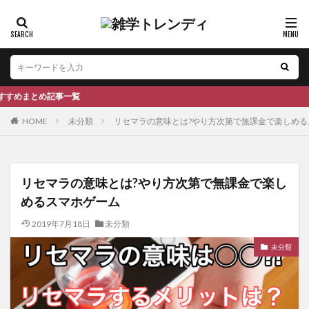
事一覧
HOME
未分類
リセマラの意味とは?やり方次第で無課金で楽しめる
リセマラの意味とは?やり方次第で無課金で楽し
めるスマホゲーム
2019年7月18日
未分類
未分類