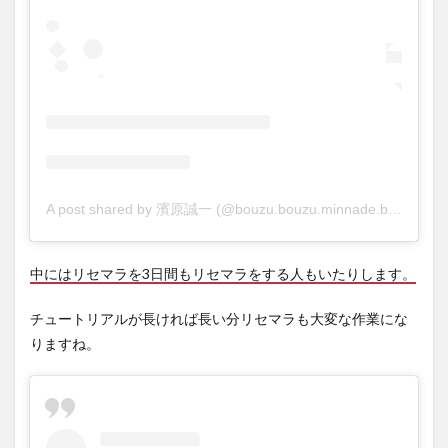
A post shared by 濱原誠一 (@bouzu.bouzu.minnade.bouzu)
中にはリセマラを3日間もリセマラをする人もいたりします。
チュートリアルが長ければ長い分リセマラも大変な作業にな
りますね。