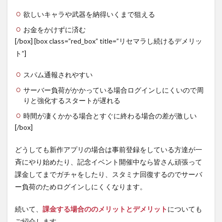
欲しいキャラや武器を納得いくまで狙える
お金をかけずに済む
[/box] [box class=”red_box” title=”リセマラし続けるデメリッ
ト”]
スパム通報されやすい
サーバー負荷がかかっている場合ログインしにくいので周
りと強化するスタートが遅れる
時間が凄くかかる場合とすぐに終わる場合の差が激しい
[/box]
どうしても新作アプリの場合は事前登録をしている方達が一
斉にやり始めたり、記念イベント開催中なら皆さん頑張って
課金してまでガチャをしたり、スタミナ回復するのでサーバ
ー負荷のためログインしにくくなります。
続いて、
課金する場合ののメリットとデメリット
についても
ご紹介します。