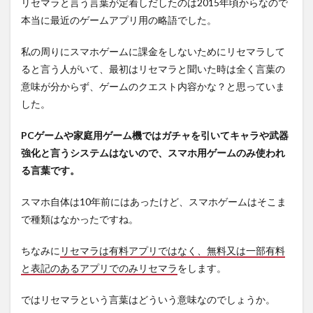
バンド
リセマラと言う言葉が定着しだしたのは2015年頃からなので
リ！ ガ
本当に最近のゲームアプリ用の略語でした。
ールズ
バンド
私の周りにスマホゲームに課金をしないためにリセマラして
パーテ
ィ！
ると言う人がいて、最初はリセマラと聞いた時は全く言葉の
意味が分からず、ゲームのクエスト内容かな？と思っていま
2.1.3
モンス
した。
タース
トライ
PCゲームや家庭用ゲーム機ではガチャを引いてキャラや武器
ク
強化と言うシステムはないので、スマホ用ゲームのみ使われ
2.2
る言葉です。
リセ
マラ
のタ
スマホ自体は10年前にはあったけど、スマホゲームはそこま
イミ
で種類はなかったですね。
ング
3
ちなみに
リセマラは有料アプリではなく、無料又は一部有料
リセ
と表記のあるアプリでのみリセマラ
をします。
マラ
いら
ではリセマラという言葉はどういう意味なのでしょうか。
ずの
アプ