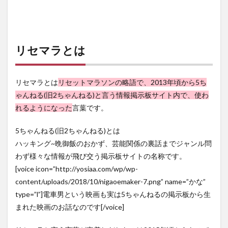
とデ
メリ
ット
は？
リセマラとは
2
オス
スメ
リセマラとは
リセットマラソンの略語で、2013年頃から5ち
2.1
リセ
ゃんねる(旧2ちゃんねる)と言う情報掲示板サイト内で、使わ
マラ
れるようになった
言葉です。
しや
すい
5ちゃんねる(旧2ちゃんねる)とは
アプ
リ
ハッキング~晩御飯のおかず、芸能関係の裏話までジャンル問
2.1.1
わず様々な情報が飛び交う掲示板サイトの名称です。
ドラゴ
[voice icon=”http://yosiaa.com/wp/wp-
ンボー
content/uploads/2018/10/nigaoemaker-7.png” name=”かな”
ルZ ド
ッカン
type=”l”]電車男という映画も実は5ちゃんねるの掲示板から生
バトル
まれた映画のお話なのです[/voice]
2.1.2