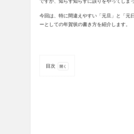
ですが、知らず知らずに誤りをやってしま
今回は、特に間違えやすい「元旦」と「元
ーとしての年賀状の書き方を紹介します。
目次
1
ポイ
ント
１:
「元
旦」
と
「元
日」
の違