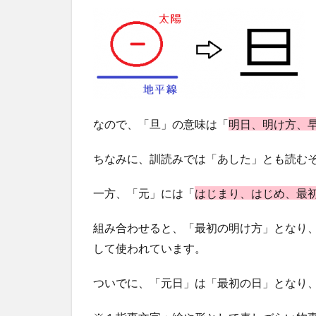
「元
日」
どち
らを
使う
のが
正
解？
なので、「旦」の意味は「
明日、明け方、
1.4
重ね
ちなみに、訓読みでは「あした」とも読む
言葉
にも
一方、「元」には「
はじまり、はじめ、最
注
意！
組み合わせると、「最初の明け方」となり
2
して使われています。
ポイ
ント
ついでに、「元日」は「最初の日」となり
2:
「賀
詞」