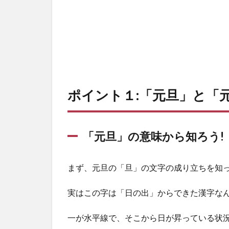
いと
は?!
1.1
「元
旦」
の意
味か
ら知
ポイント１:「元旦」と「元
ろう!
1.2
元旦
「元旦」の意味から知ろう!
と元
日の
違い
まず、元旦の「旦」の文字の成り立ちを知
は?
1.3
実はこの字は「日の出」からできた漢字な
「元
旦」
一が水平線で、そこから日が昇っている状
と