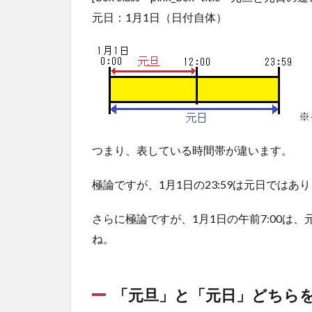
元日：1月1日（日付自体）
2.3
「四
文
字」
の賀
詞
※
2.4
文章
つまり、表している時間帯が違います。
2.5
賀詞
極論ですが、1月1日の23:59は元日では
の重
ね遣
さらに極論ですが、1月1日の午前7:00は
いに
注
ね。
意！
3
ポ
「元旦」と「元日」どちら
イント3:
「Happy