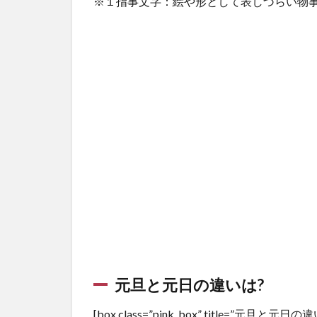
※１指事文字：絵や形として表しづらい物
は正
しく
選ぼ
う!
2.1
そも
そ
も、
「賀
詞」
と
は？
2.2
「一
文字
＆二
文
元旦と元日の違いは?
字」
の賀
[box class=”pink_box” title=”
詞