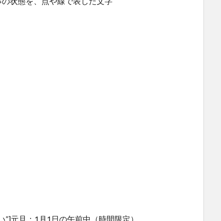
事の状態を、点や線で表した文字
元旦と元日の違い”]元旦：1月1日の午前中（時間限定）