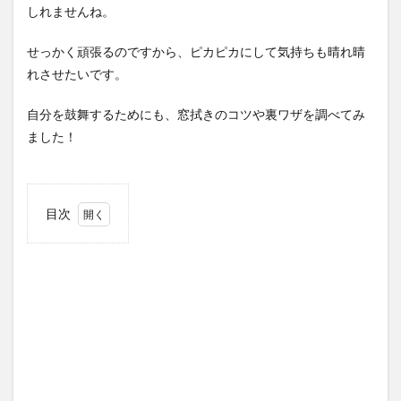
しれませんね。
せっかく頑張るのですから、ピカピカにして気持ちも晴れ晴
れさせたいです。
自分を鼓舞するためにも、窓拭きのコツや裏ワザを調べてみ
ました！
目次
1
窓拭
きの
基本
1.1
窓ガ
ラス
の汚
れの
原因