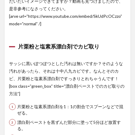
だいたいイメージできてますか？動画も見つけましたので、
是非参考になさってください。
[arve url=”https://www.youtube.com/embed/SkUdPcOCzzo”
mode=”normal” /]
片栗粉と塩素系漂白剤でカビ取り
サッシに黒いぽつぽつとした汚れは無いですか？そのような
汚れがあったら、それは十中八九カビです。なんとそのカ
ビ、片栗粉と塩素系漂白剤ですっきりとれちゃうんです！
[box class=”green_box” title=”漂白剤ペーストでのカビ取りの
方法”]
片栗粉と塩素系漂白剤を1：1の割合でスプーンなどで混
ぜる。
漂白剤ペーストを黒ずんだ部分に塗って5分ほど放置す
る。