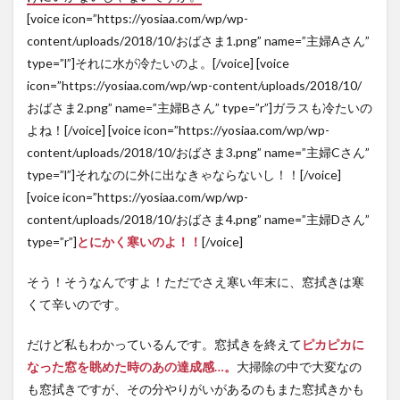
[voice icon=”https://yosiaa.com/wp/wp-
content/uploads/2018/10/おばさま1.png” name=”主婦Aさん”
type=”l”]それに水が冷たいのよ。[/voice] [voice
icon=”https://yosiaa.com/wp/wp-content/uploads/2018/10/
おばさま2.png” name=”主婦Bさん” type=”r”]ガラスも冷たいの
よね！[/voice] [voice icon=”https://yosiaa.com/wp/wp-
content/uploads/2018/10/おばさま3.png” name=”主婦Cさん”
type=”l”]それなのに外に出なきゃならないし！！[/voice]
[voice icon=”https://yosiaa.com/wp/wp-
content/uploads/2018/10/おばさま4.png” name=”主婦Dさん”
type=”r”]
とにかく寒いのよ！！
[/voice]
そう！そうなんですよ！ただでさえ寒い年末に、窓拭きは寒
くて辛いのです。
だけど私もわかっているんです。窓拭きを終えて
ピカピカに
なった窓を眺めた時のあの達成感…。
大掃除の中で大変なの
も窓拭きですが、その分やりがいがあるのもまた窓拭きかも