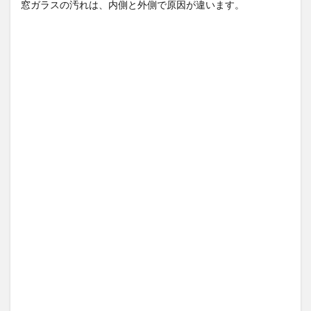
窓ガラスの汚れは、内側と外側で原因が違います。
洗剤
を使
う
2.4
古く
なっ
たス
ポン
ジで
洗剤
をつ
ける
2.5
スク
イー
ジを
使う
3
サッ
シ掃
除の
裏技