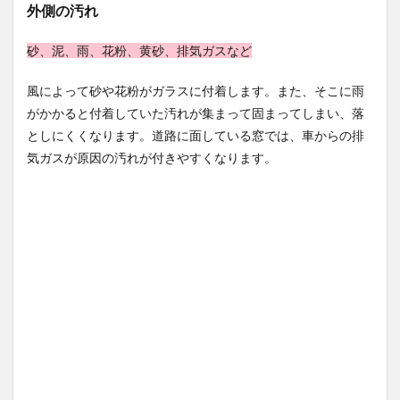
外側の汚れ
3.4
つま
砂、泥、雨、花粉、黄砂、排気ガスなど
よう
じや
歯ブ
風によって砂や花粉がガラスに付着します。また、そこに雨
ラシ
がかかると付着していた汚れが集まって固まってしまい、落
を使
としにくくなります。道路に面している窓では、車からの排
う
気ガスが原因の汚れが付きやすくなります。
4
網戸
掃除
の裏
技
4.1
クイ
ック
ルワ
イパ
ーを
使う
4.2