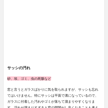
メラ
ミン
スポ
ンジ
を使
う
4.3
新聞
紙を
貼っ
て掃
除機
で吸
う
サッシの汚れ
5
高い
とこ
砂、埃、ゴミ、虫の死骸など
ろの
窓掃
窓と言うとガラスばかりに気を取られますが、サッシも忘れ
除
てはいけません。特にサッシは平面で溝になっているので、
6
ガラスに付着した汚れやゴミが落ちて溜まりやすくなりま
まと
す。
汚れが溜まりすぎると窓の開閉がし辛くなることも考え
め