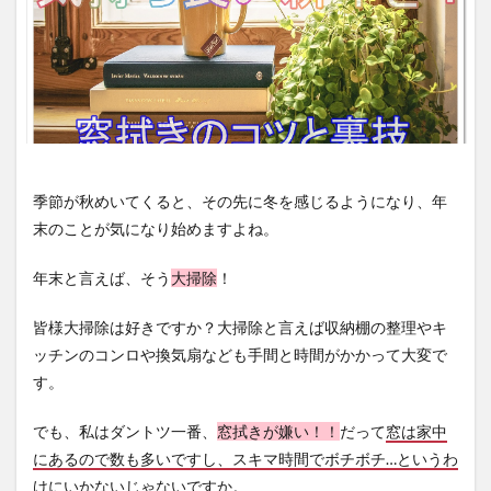
季節が秋めいてくると、その先に冬を感じるようになり、年
末のことが気になり始めますよね。
年末と言えば、そう
大掃除
！
皆様大掃除は好きですか？大掃除と言えば収納棚の整理やキ
ッチンのコンロや換気扇なども手間と時間がかかって大変で
す。
でも、私はダントツ一番、
窓拭きが嫌い！！
だって
窓は家中
にあるので数も多いですし、スキマ時間でボチボチ…というわ
けにいかないじゃないですか。