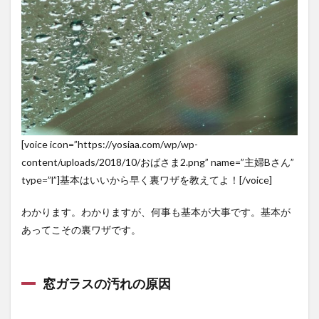
2
裏ワ
ザを
使っ
て窓
を簡
単に
大掃
除！
2.1
新聞
[voice icon=”https://yosiaa.com/wp/wp-
紙を
content/uploads/2018/10/おばさま2.png” name=”主婦Bさん”
使う
type=”l”]基本はいいから早く裏ワザを教えてよ！[/voice]
2.2
スト
わかります。わかりますが、何事も基本が大事です。基本が
ッキ
あってこその裏ワザです。
ング
を使
う
2.3
窓ガラスの汚れの原因
酷い
汚れ
には