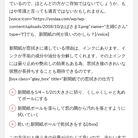
ているので、ほとんどの方がご存知ではないでしょうか。も
はや常識と言っても過言ではないかもしれません。
[voice icon=”https://yosiaa.com/wp/wp-
content/uploads/2018/10/おばさま3.png” name=”主婦Cさん”
type=”l”]でも、新聞紙の何が良いのかしら？[/voice]
新聞紙が窓拭きに適している理由は、インクにあります。イ
ンクが手垢の成分や油分を分解してくれます。その上インク
には曇り止めや艶出しの効果もある為、窓拭き後のきれいな
状態が長持ちすることも期待できるのです。
[box class=”glay_box” title=”新聞紙での窓拭きの仕方”]
新聞紙を1/4～1/2の大きさに切り、くしゃくしゃと丸め
てボールにする
新聞紙ボールを濡らして窓の隅から汚れを落とすように
拭いていく
乾いた新聞紙ボールで乾拭きをする[/box]
この方法だと使う水の分量が少なくて良いので、冷たい水で