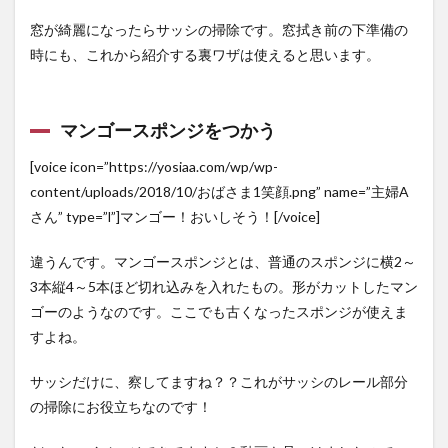
窓が綺麗になったらサッシの掃除です。窓拭き前の下準備の
時にも、これから紹介する裏ワザは使えると思います。
マンゴースポンジをつかう
[voice icon=”https://yosiaa.com/wp/wp-
content/uploads/2018/10/おばさま1笑顔.png” name=”主婦A
さん” type=”l”]マンゴー！おいしそう！[/voice]
違うんです。マンゴースポンジとは、普通のスポンジに横2～
3本縦4～5本ほど切れ込みを入れたもの。形がカットしたマン
ゴーのようなのです。ここでも古くなったスポンジが使えま
すよね。
サッシだけに、察してますね？？これがサッシのレール部分
の掃除にお役立ちなのです！