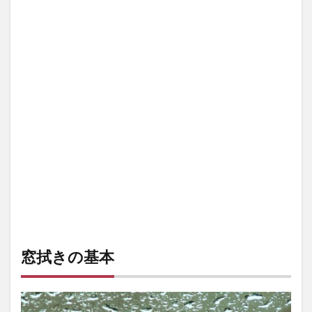
1.1.1
内側の
汚れ
1.1.2
外側の
汚れ
1.1.3
サッシ
の汚れ
1.2
窓拭
きに
適し
た天
気
1.3
窓拭きの基本
窓拭
きの
順番