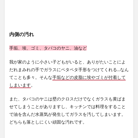
3.1
マン
ゴー
スポ
ンジ
内側の汚れ
をつ
かう
手垢、埃、ゴミ、タバコのヤニ、油など
3.2
片栗
我が家のように小さい子どもがいると、ありがたいことによ
粉と
だれまみれの手でガラスにペタペタ手形をつけてくれる…なん
塩素
系漂
てことも多々。そんな
手垢などの皮脂に埃やゴミが付着して
白剤
しまいます
。
でカ
ビ取
り
また、タバコのヤニは壁のクロスだけでなくガラスも黄ばま
せてしまうことがありますし、キッチンでは料理をすること
3.3
クエ
で油を含んだ水蒸気が発生してガラスを汚してしまいます。
ン酸
どちらも落としにくい頑固な汚れです。
でカ
ビ取
り