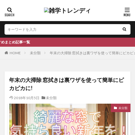
一覧
HOME
未分類
年末の大掃除 窓拭きは裏ワザを使って簡単にピカピ
年末の大掃除 窓拭きは裏ワザを使って簡単にピ
カピカに!
2018年10月5日
未分類
未分類