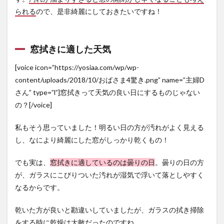
られる
ので、是非綺麗にしておきたいですね！
窓拭きに適した天気
[voice icon=”https://yosiaa.com/wp/wp-
content/uploads/2018/10/おばさま4驚き.png” name=”主婦D
さん” type=”l”]窓拭きって天気の良い日にするものじゃない
の？[/voice]
私もそう思っていました！明るい日の方が汚れがよく見える
し、なにより綺麗にした窓がしっかり乾くもの！
でも実は、
窓拭きに適しているのは曇りの日
。曇りの日の方
が、ガラスにこびりついた汚れが湿気で浮いて落としやすく
なるからです。
乾いた方が良いと勘違いしていましたが、ガラスの拭き掃除
をする時に乾燥は大敵だったのですね。