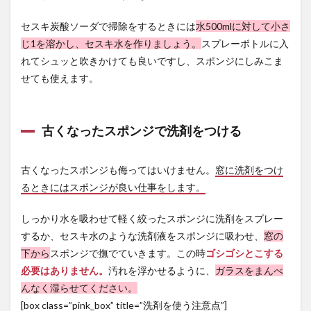
セスキ炭酸ソーダで掃除をするときには
水500mlに対して小さ
じ1を溶かし、セスキ水を作りましょう。
スプレーボトルに入
れてシュッと吹きかけても良いですし、スポンジにしみこま
せても使えます。
古くなったスポンジで洗剤をつける
古くなったスポンジも侮ってはいけません。
窓に洗剤をつけ
るときにはスポンジが良い仕事をします。
しっかり水を吸わせて軽く絞ったスポンジに洗剤をスプレー
するか、セスキ水のような洗剤液をスポンジに吸わせ、
窓の
下から
スポンジで撫でていきます。この時
ゴシゴシとこする
必要はありません。
汚れを浮かせるように、
ガラスをまんべ
んなく湿らせてください。
[box class=”pink_box” title=”洗剤を使う注意点”]