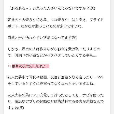
浴衣
の彼
「あるある～」と思った人多いんじゃないですか？(笑)
女と
行く
定番のイカ焼きや焼き鳥、タコ焼きや、はし巻き、フライド
時の
注意
ポテト…なかなか脂っこいものが多いですよね。
点
自然と手が汚れやすい状況になってます(笑)
6
全国
のお
しかも、屋台の人は作りながらお金を受け取ったりするの
すす
で、お釣りの小銭などがベタベタしていたりする事も…。
め花
火大
携帯の充電が…切れた…
会情
報
花火に夢中で写真や動画、友達と連絡を取り合ったり、SNS
6.1
をしているとすぐに充電ってなくなっちゃいますよね。
真駒
内花
火大
花火大会の為にフル充電して行ったとしても、ナビを使った
会(北
り、電話やアプリの起動など結構消耗する要素が満載なんで
海道
札幌
すよね(笑)
市)