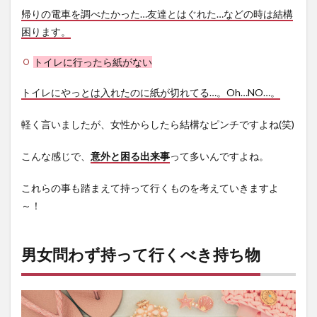
帰りの電車を調べたかった…友達とはぐれた…などの時は結構
6.2
赤川
困ります。
花火
大会
トイレに行ったら紙がない
(山形
県)
トイレにやっとは入れたのに紙が切れてる…。Oh…NO…。
6.3
江戸
軽く言いましたが、女性からしたら結構なピンチですよね(笑)
川花
火大
こんな感じで、
意外と困る出来事
って多いんですよね。
会(東
京都)
これらの事も踏まえて持って行くものを考えていきますよ
6.4
～！
なに
わ淀
川花
火大
男女問わず持って行くべき持ち物
会(大
阪府)
6.5
ハウ