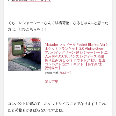
でも、レジャーシートなんて結構荷物になるじゃん…と思った
方は、ぜひこちらを！！
Matador マタドール Pocket Blanket Ver2
ポケットブランケット 2.0 Alpine Green
アルパイングリーン 緑 レジャーシート 二
人用 KMD1010 メンズ レディース 軽量
折り畳み おしゃれ アウトドア 軽い 登山
コンパクト 父の日 ギフト 【あす楽/土日
祝対象外】
posted with
カエレバ
楽天市場
コンパクトに畳めて、ポケットサイズにまでなります！これ
だと荷物もかさばらないですよね。