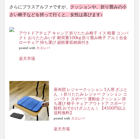
さらにプラスアルファですが、
クッションや、折り畳みの小
さい椅子などを持って行くと、女性は喜びます♪
アウトドアチェア キャンプ 折りたたみ椅子 イス 軽量 コンパ
クト おりたたみいす 耐荷重100kg 折り畳み椅子 アルミ合金
ローチェア 持ち運び 超軽量収納袋付き
posted with
カエレバ
楽天市場
座布団 レジャークッション 1人用 ざぶと
ん （ 折りたたみ レジャー クッション コ
ンパクト スポーツ 運動会 クッション 持
ち運び 椅子 チェア アウトドア スポーツ
観戦 おでかけざぶとん ）【4500円以上
送料無料】
posted with
カエレバ
楽天市場