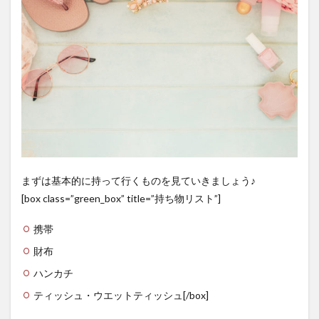
ステ
ンボ
ス九
州一
花火
大会
(長崎
県)
7
まと
め
まずは基本的に持って行くものを見ていきましょう♪
[box class=”green_box” title=”持ち物リスト”]
携帯
財布
ハンカチ
ティッシュ・ウエットティッシュ[/box]