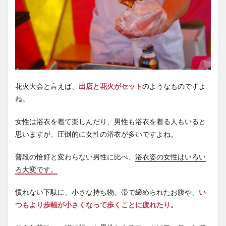
膏
3.4
汗拭
きシ
ート
3.5
ウエ
ット
花火大会と言えば、
出店と花火がセット
のようなものですよ
ティ
ね。
ッシ
ュ
女性は浴衣を着て楽しんだり、男性も浴衣を着る人もいると
3.6
思いますが、圧倒的に女性の浴衣が多いですよね。
扇
子・
うち
普段の恰好と変わらない男性に比べ、
浴衣姿の女性はいろい
わ
ろ大変です。
3.7
ビニ
慣れない下駄に、小さな持ち物。帯で締められたお腹や、
い
ール
つもより歩幅が小さくなって歩くことに疲れたり。
袋
3.8