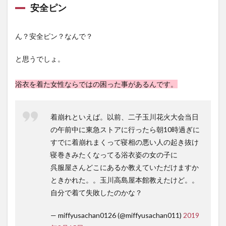
安全ピン
ん？安全ピン？なんで？
と思うでしょ。
浴衣を着た女性ならではの困った事があるんです。
着崩れといえば。以前、二子玉川花火大会当日
の午前中に東急ストアに行ったら朝10時過ぎに
すでに着崩れまくって寝相の悪い人の起き抜け
寝巻きみたくなってる浴衣姿の女の子に
呉服屋さんどこにあるか教えていただけますか
ときかれた。。玉川高島屋本館教えたけど。。
自分で着て失敗したのかな？
— miffyusachan0126 (@miffyusachan011)
2019