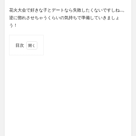
花火大会で好きな子とデートなら失敗したくないですしね…。
逆に惚れさせちゃうくらいの気持ちで準備していきましょ
う！
目次
1
花火
大会
であ
りが
ちな
トラ
ブル
2
男女
問わ
ず持
って
行く
べき