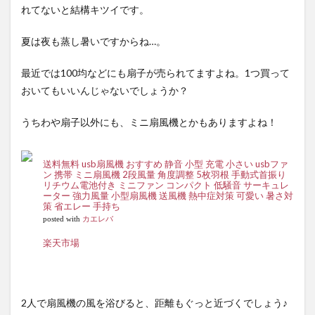
れてないと結構キツイです。
夏は夜も蒸し暑いですからね…。
最近では100均などにも扇子が売られてますよね。1つ買って
おいてもいいんじゃないでしょうか？
うちわや扇子以外にも、ミニ扇風機とかもありますよね！
送料無料 usb扇風機 おすすめ 静音 小型 充電 小さい usbファ
ン 携帯 ミニ扇風機 2段風量 角度調整 5枚羽根 手動式首振り
リチウム電池付き ミニファン コンパクト 低騒音 サーキュレ
ーター 強力風量 小型扇風機 送風機 熱中症対策 可愛い 暑さ対
策 省エレー 手持ち
posted with
カエレバ
楽天市場
2人で扇風機の風を浴びると、距離もぐっと近づくでしょう♪