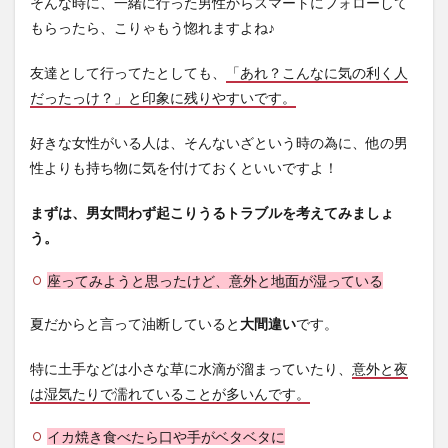
そんな時に、一緒に行った男性からスマートにフォローして
帰り
もらったら、こりゃもう惚れますよね♪
の切
符
友達として行ってたとしても、
「あれ？こんなに気の利く人
4
だったっけ？」と印象に残りやすいです。
持ち
物～
好きな女性がいる人は、そんないざという時の為に、他の男
番外
編～
性よりも持ち物に気を付けておくといいですよ！
4.1
まずは、男女問わず起こりうるトラブルを考えてみましょ
折り
畳み
う。
傘
4.2
座ってみようと思ったけど、意外と地面が湿っている
ブラ
ンケ
夏だからと言って油断していると
大間違い
です。
ット
4.3
特に土手などは小さな草に水滴が溜まっていたり、
意外と夜
安全
は湿気たりで濡れていることが多いんです。
ピン
イカ焼き食べたら口や手がベタベタに
5