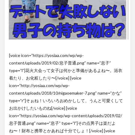
[voice icon=”https://yosiaa.com/wp/wp-
content/uploads/2019/02/息子普通.png” name=”息子”
type=”l”]花火大会って女子は何かと準備があるよね〜。浴衣
着たり、お化粧したり〜[/voice] [voice
icon=”http://yosiaa.com/wp/wp-
content/uploads/2018/10/nigaoemaker-7.png” name=”かな”
type=”r”]そぉね！いろいろおめかしして、うんと可愛くして
お出かけしたいものね[/voice] [voice
icon=”https://yosiaa.com/wp/wp-content/uploads/2019/02/
息子普通.png” name=”息子” type=”l”]その点男子は楽だよ
ね〜！財布と携帯とかあれば十分でしょ！[/voice] [voice