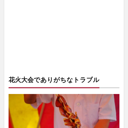
持ち
物
3
男子
が特
に持
って
行く
べき
物
3.1
レジ
ャー
花火大会でありがちなトラブル
シー
ト
3.2
携帯
充電
器
3.3
絆創