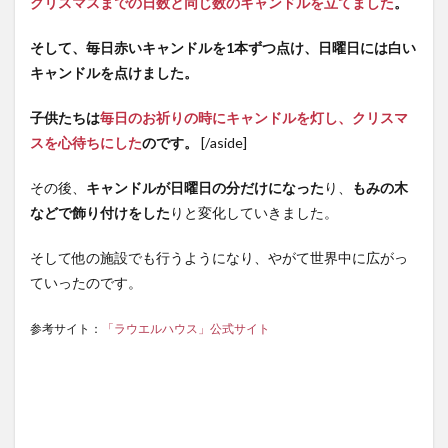
クリスマスまでの日数と同じ数のキャンドルを立てました
。
道
札幌
そして、毎日赤いキャンドルを1本ずつ点け、日曜日には白い
市
キャンドルを点けました。
5.2
東京
子供たちは
毎日のお祈りの時にキャンドルを灯し、クリスマ
都
代官
スを心待ちにした
のです。
[/aside]
山
5.3
その後、
キャンドルが日曜日の分だけになった
り、
もみの木
長野
などで飾り付けをした
りと変化していきました。
県
軽井
そして他の施設でも行うようになり、やがて世界中に広がっ
沢高
原
ていったのです。
5.4
参考サイト：
「ラウエルハウス」公式サイト
福岡
県
福岡
市
6
まと