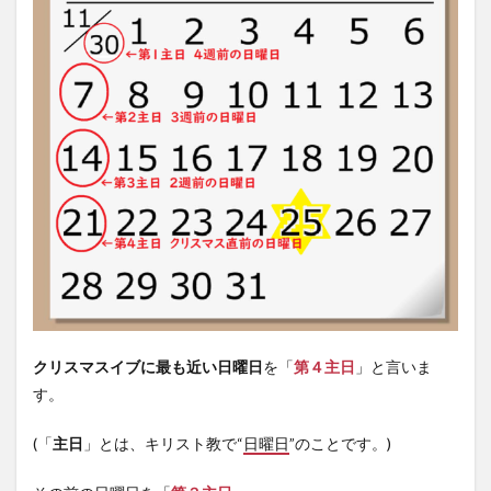
海外
のア
ドベ
ント
キャ
ンド
ル
4
アド
ベン
トキ
ャン
ドル
を作
って
みま
した
クリスマスイブに最も近い日曜日
を「
第４主日
」と言いま
4.1
す。
簡
単！
キャ
(「
主日
」とは、キリスト教で“
日曜日
”のことです。)
ンド
ルの