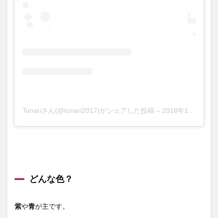
Tonariさん(@tonari2017)がシェアした投稿
–
2018年12月月14日午前12時47分PST
どんな色？
紫
や
青
が主です。