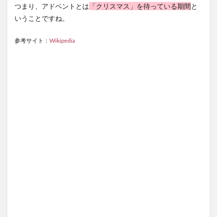
日
つまり、アドベントとは
「クリスマス」を待っている期間
と
2.5
いうことですね。
クリ
スマ
参考サイト：
Wikipedia
ス当
日
3
アド
ベン
トキ
ャン
ドル
の飾
り方
3.1
どん
な
形？
3.2
どん
な
色？