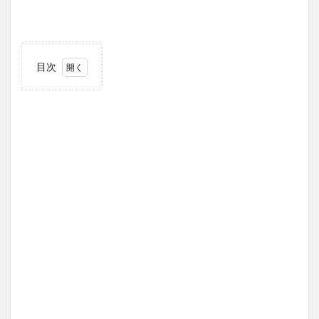
目次
1
アド
ベン
トキ
ャン
ドル
って
何？
1.1
アド
ベント
「Advent」
とは
1.2
アド
ベン
トの
期