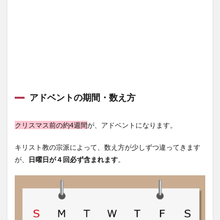
3.3
どん
なと
ころ
に飾
る
の？
3.4
灯し
アドベントの期間・数え方
方が
あ
る？
クリスマス前の約4週間
が、アドベントになります。
3.5
こん
キリスト教の宗派によって、数え方が少しずつ違ってきます
なキ
が、
日曜日が４回必ず含まれます
。
ャン
ドル
がお
すす
め
3.6