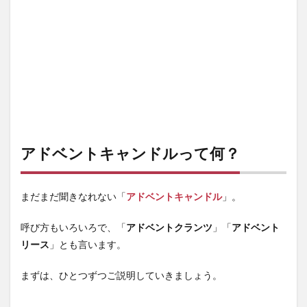
間・
数え
方
1.3
キャ
ンド
ルの
始ま
り
2
アドベントキャンドルって何？
アド
ベン
トキ
ャン
まだまだ聞きなれない「
アドベントキャンドル
」。
ドル
の意
呼び方もいろいろで、「
味
アドベントクランツ
」「
アドベント
リース
」とも言います。
2.1
第1主
まずは、ひとつずつご説明していきましょう。
日
第1週
目の