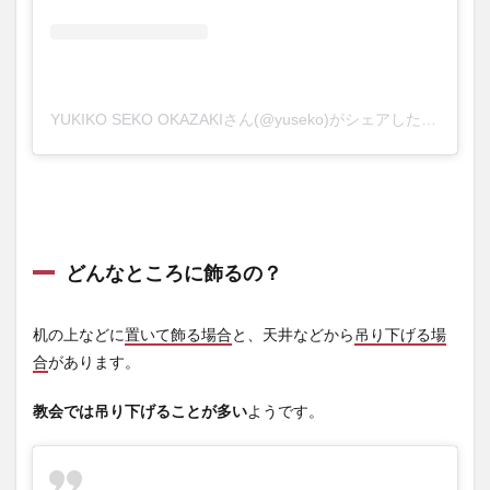
YUKIKO SEKO OKAZAKIさん(@yuseko)がシェアした投稿
–
2
どんなところに飾るの？
机の上などに
置いて飾る場合
と、天井などから
吊り下げる場
合
があります。
教会では吊り下げることが多い
ようです。