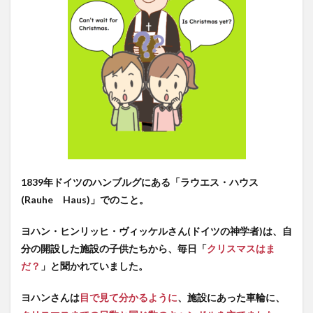
の場
合】
4.3
室内
で火
を点
ける
こと
が心
配な
場合
5
1839年ドイツのハンブルグにある「ラウエス・ハウス
アド
ベン
(Rauhe Haus)」でのこと。
トキ
ャン
ヨハン・ヒンリッヒ・ヴィッケルさん(ドイツの神学者)は、自
ドル
のイ
分の開設した施設の子供たちから、毎日「
クリスマスはま
ベン
だ？
」と聞かれていました。
ト
5.1
ヨハンさんは
目で見て分かるように
、施設にあった車輪に、
北海