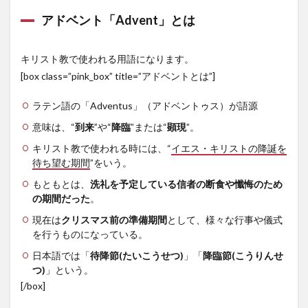
日曜
日
アドベント「Advent」とは
2.2
第2主
キリスト教で使われる用語になります。
日
[box class=”pink_box” title=”アドベントとは”]
第2週
目の
日曜
ラテン語の「Adventus」（アドベントゥス）が語源
日
意味は、“
到来
”や“
降臨
”または“
顕現
”。
2.3
キリスト教で使われる時には、“
イエス・キリストの降誕を
第3主
待ち望む期間
”をいう。
日
第3週
もともとは、
洗礼を予定している信者の断食や懺悔のため
目の
の期間だった
。
日曜
日
現在は
クリスマス前の準備期間
として、様々な行事や儀式
を行うものになっている。
2.4
第4主
日本語では「
待降節(たいこうせつ)
」「
降臨節(こうりんせ
日
つ)
」という。
第4週
[/box]
目の
日曜