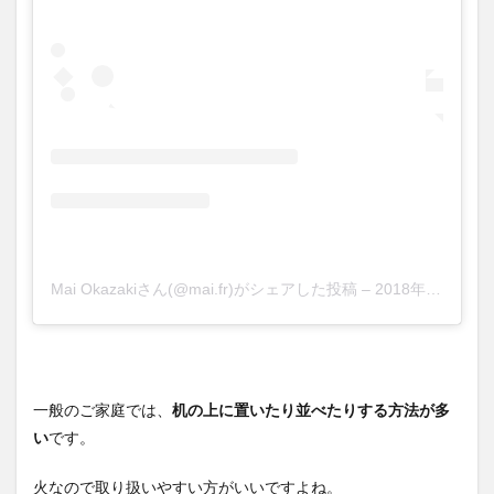
Mai Okazakiさん(@mai.fr)がシェアした投稿
–
2018年12月月28日午後1時32分PST
一般のご家庭では、
机の上に置いたり並べたりする方法が多
い
です。
火なので取り扱いやすい方がいいですよね。