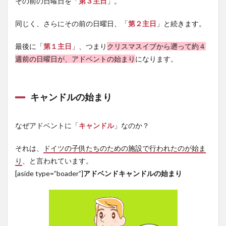
その前の日曜日を「
第３主日
」。
作り
方
同じく、さらにその前の日曜日、「
第２主日
」と続きます。
4.1.1
材料
最後に「
第１主日
」、つまり
ク
リスマスイブから遡って約４
4.1.2
週前の日曜日が、アドベントの始まり
になります。
作り方
4.2
簡
キャンドルの始まり
単！
アド
ベン
なぜアドベントに「
キャンドル
」なのか？
トキ
ャン
ドル
それは、
ドイツの子供たちのための施設で行われたのが始ま
の作
り
、と言われています。
り方
[aside type=”boader”]
アドベンドキャンドルの始まり
4.2.1
材料
4.2.2
作り方
【お盆