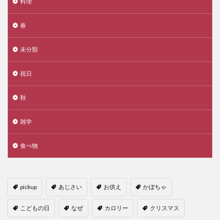
料理
春
未分類
祝日
秋
雑学
食べ物
pickup
あじさい
お供え
かぼちゃ
こどもの日
なぜ
カロリー
クリスマス