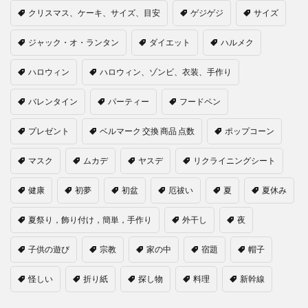
クリスマス、ケーキ、サイズ、目安
ゲジゲジ
サイズ
ジャック・オ・ランタン
ダイエット
ハルメク
ハロウィン
ハロウィン、ゾンビ、衣装、手作り
バレンタイン
パーティー
フードペン
プレゼント
ベルマーク 交換 商品 点数
ポップコーン
マスク
ムカデ
ヤスデ
リクライニングシート
健康
初夢
初盆
厄祓い
夏
夏休み
夏祭り，飾り付け，簡単，手作り
外干し
夜
子供の遊び
宗教
家の中
宿題
帽子
怪しい
折り紙
探し物
料理
新幹線