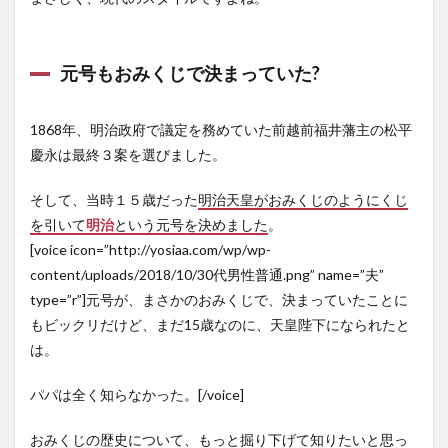
6.2
廣田
神社
（青
元号もおみくじで決まっていた?
森
県）
6.2.1
1868年、明治政府で議定を務めていた前越前福井藩主の松平
ほたて
慶永は最終３案を選びました。
の津軽
弁みく
そして、当時１５歳だった
明治天皇がおみくじのようにくじ
じ
を引いて
明治
という元号を決めました
。
6.2.2
[voice icon=”http://yosiaa.com/wp/wp-
りんご
のおみ
content/uploads/2018/10/30代男性普通.png” name=”夫”
くじ
type=”r”]元号が、まさかのおみくじで、決まっていたことに
6.3
もビックリだけど、まだ15歳なのに、天皇陛下になられたと
穂高
は。
神社
（長
パパは全く知らなかった。[/voice]
野
県）
おみくじの歴史について、もっと掘り下げて知りたいと思っ
6.4