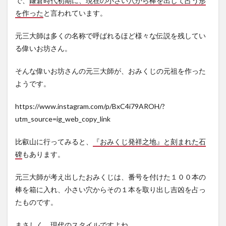
で、
鎌倉時代初期に、現在の小さい穴から棒を出して占う形
味
を作った
と言われています。
5
おみ
元三大師は多くの名称で呼ばれるほど様々な伝説を残してい
くじ
る偉いお坊さん。
を結
ぶ基
準
そんな偉いお坊さんの元三大師が、おみくじの元祖を作った
ようです。
6
おみ
くじ
https://www.instagram.com/p/BxC4i79AROH/?
が変
utm_source=ig_web_copy_link
わっ
てい
る神
比叡山に行ってみると、
『おみくじ発祥之地』と刻まれた石
社
碑
もあります。
6.1
美瑛
元三大師が考え出したおみくじは、番号を付けた１００本の
神社
棒を箱に入れ、小さい穴からその１本を取り出し吉凶を占っ
（北
たものです。
海
道）
まさしく、現代のスタイルですよね。