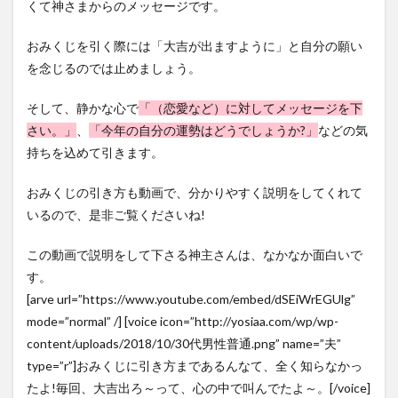
くて神さまからのメッセージです。
おみくじを引く際には「大吉が出ますように」と自分の願い
を念じるのでは止めましょう。
そして、静かな心で
「（恋愛など）に対してメッセージを下
さい。」
、
「今年の自分の運勢はどうでしょうか?」
などの気
持ちを込めて引きます。
おみくじの引き方も動画で、分かりやすく説明をしてくれて
いるので、是非ご覧くださいね!
この動画で説明をして下さる神主さんは、なかなか面白いで
す。
[arve url=”https://www.youtube.com/embed/dSEiWrEGUlg”
mode=”normal” /] [voice icon=”http://yosiaa.com/wp/wp-
content/uploads/2018/10/30代男性普通.png” name=”夫”
type=”r”]おみくじに引き方まであるんなて、全く知らなかっ
たよ!毎回、大吉出ろ～って、心の中で叫んでたよ～。[/voice]