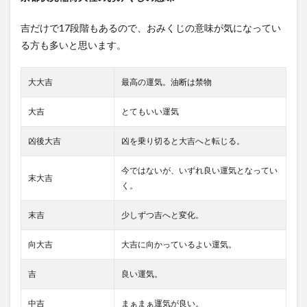
吉だけで17段階もあるので、おみくじの意味が気になってい
る方も多いと思います。
大大吉
最高の運気。油断は禁物
大吉
とてもいい運気
凶後大吉
凶を乗り切ると大吉へと転じる。
今ではないが、いずれ良い運気となってい
末大吉
く。
末吉
少しずつ吉へと変化。
向大吉
大吉に向かっているよい運気。
吉
良い運気。
中吉
まぁまぁ運気が良い。