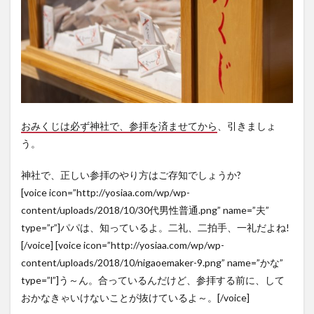
おみくじは
必ず神社で、参拝を済ませてから
、引きましょ
う。
神社で、正しい参拝のやり方はご存知でしょうか?
[voice icon=”http://yosiaa.com/wp/wp-
content/uploads/2018/10/30代男性普通.png” name=”夫”
type=”r”]パパは、知っているよ。二礼、二拍手、一礼だよね!
[/voice] [voice icon=”http://yosiaa.com/wp/wp-
content/uploads/2018/10/nigaoemaker-9.png” name=”かな”
type=”l”]う～ん。合っているんだけど、参拝する前に、して
おかなきゃいけないことが抜けているよ～。[/voice]