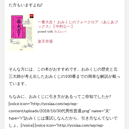
た方もいますよね?
氷川
神社
（埼
玉
一番大吉！ おみくじのフォークロア （あじあブ
県）
ックス） [ 中村公一 ]
posted with
カエレバ
6.5
芝大
楽天市場
神宮
（東
京
都）
そんな方には、この本がおすすめです。おみくじの歴史と元
7
三大師が考え出したおみくじの100番までの簡単な解説が載っ
まと
め
ています。
ちなみに、おみくじに引き方があるってご存知でしたか?
[voice icon=”http://yosiaa.com/wp/wp-
content/uploads/2018/10/30代男性普通.png” name=”夫”
type=”r”]おみくじは運試しなんだから、引き方なんてないで
しょ。[/voice] [voice icon=”http://yosiaa.com/wp/wp-