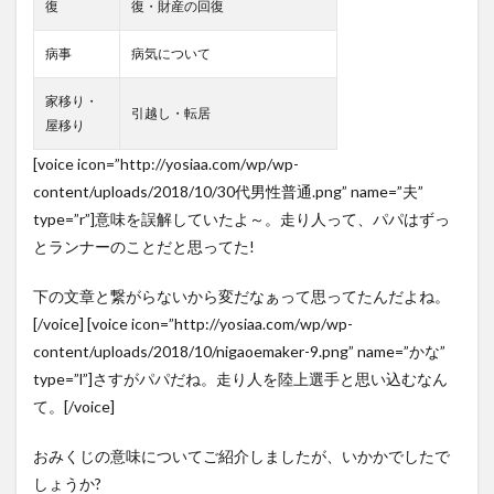
復
復・財産の回復
病事
病気について
家移り・
引越し・転居
屋移り
[voice icon=”http://yosiaa.com/wp/wp-
content/uploads/2018/10/30代男性普通.png” name=”夫”
type=”r”]意味を誤解していたよ～。走り人って、パパはずっ
とランナーのことだと思ってた!
下の文章と繋がらないから変だなぁって思ってたんだよね。
[/voice] [voice icon=”http://yosiaa.com/wp/wp-
content/uploads/2018/10/nigaoemaker-9.png” name=”かな”
type=”l”]さすがパパだね。走り人を陸上選手と思い込むなん
て。[/voice]
おみくじの意味についてご紹介しましたが、いかかでしたで
しょうか?