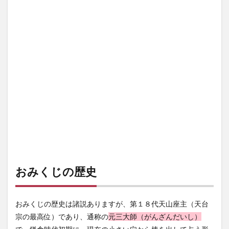
いた?
2
おみ
くじ
の引
き方
2.1
おみ
くじ
を引
くと
き
3
おみ
くじ
おみくじの歴史
の順
番
4
おみくじの歴史は諸説ありますが、第１８代天山座主（天台
おみ
宗の最高位）であり、通称の
くじ
元三大師（がんざんだいし）
の意