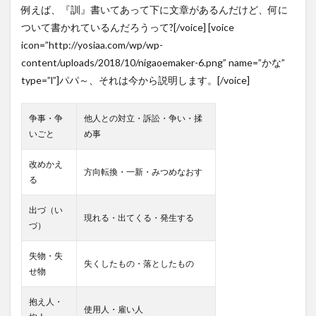
例えば、『訓』書いてあって下に文章があるんだけど、何に
ついて書かれているんだろうって?[/voice] [voice
icon=”http://yosiaa.com/wp/wp-
content/uploads/2018/10/nigaoemaker-6.png” name=”かな”
type=”l”]パパ～、それは今から説明します。[/voice]
争事・争
他人との対立・訴訟・争い・揉
いごと
め事
改めかえ
方向転換・一新・みつめなおす
る
出づ（い
現れる・出てくる・発生する
づ）
失物・失
失くしたもの・落としたもの
せ物
抱え人・
使用人・雇い人