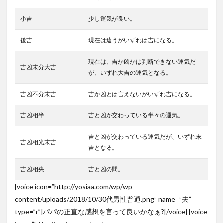
小吉
少し運気が良い。
後吉
現在は違うがいずれは吉になる。
現在は、吉か凶かは判断できない運気だ
吉凶末分大吉
が、いずれ大吉の運気となる。
吉凶不分末吉
吉か凶とは言えないがいずれ吉になる。
吉凶相半
吉と凶が交わっている半々の運気。
吉と凶が交わっている運気だが、いずれ末
吉凶相光末吉
吉となる。
吉凶相央
吉と凶の間。
[voice icon=”http://yosiaa.com/wp/wp-
content/uploads/2018/10/30代男性普通.png” name=”夫”
type=”r”]パパの正直な感想を言って良いかなぁ?[/voice] [voice