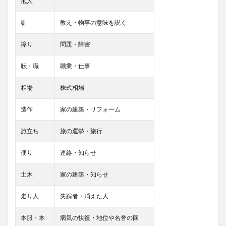
抱人
訓
教え・物事の意味を説く
障り
問題・障害
耺・職
職業・仕事
相場
株式相場
造作
家の建築・リフォーム
旅立ち
旅の運勢・旅行
便り
連絡・知らせ
土木
家の建築・知らせ
走り人
失踪者・消えた人
本服・本
病気の快復・地位や名誉の回