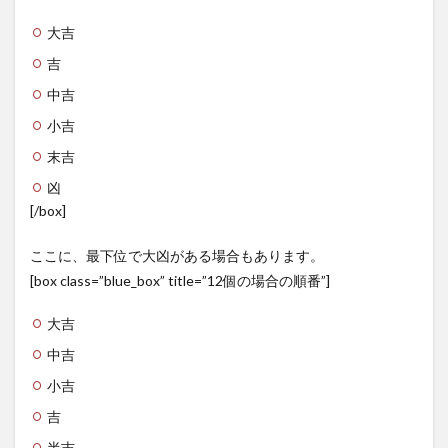
大吉
吉
中吉
小吉
末吉
凶
[/box]
ここに、最下位で大凶がある場合もあります。
[box class=”blue_box” title=”12個の場合の順番”]
大吉
中吉
小吉
吉
半吉