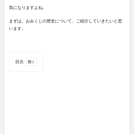
気になりますよね。
まずは、おみくじの歴史について、ご紹介していきたいと思
います。
目次
1
おみ
くじ
の歴
史
1.1
元号
もお
みく
じで
決ま
って