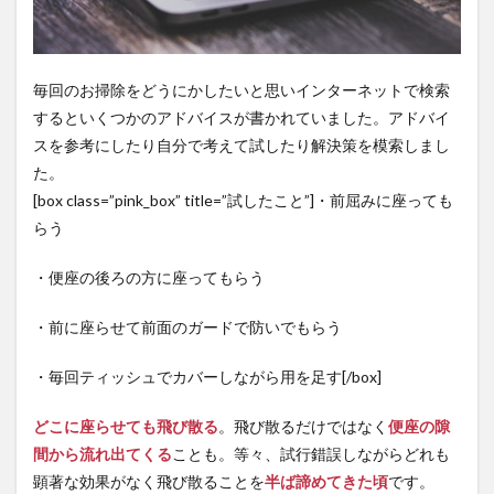
毎回のお掃除をどうにかしたいと思いインターネットで検索
するといくつかのアドバイスが書かれていました。アドバイ
スを参考にしたり自分で考えて試したり解決策を模索しまし
た。
[box class=”pink_box” title=”試したこと”]・前屈みに座っても
らう
・便座の後ろの方に座ってもらう
・前に座らせて前面のガードで防いでもらう
・毎回ティッシュでカバーしながら用を足す[/box]
どこに座らせても飛び散る
。飛び散るだけではなく
便座の隙
間から流れ出てくる
ことも。等々、試行錯誤しながらどれも
顕著な効果がなく飛び散ることを
半ば諦めてきた頃
です。