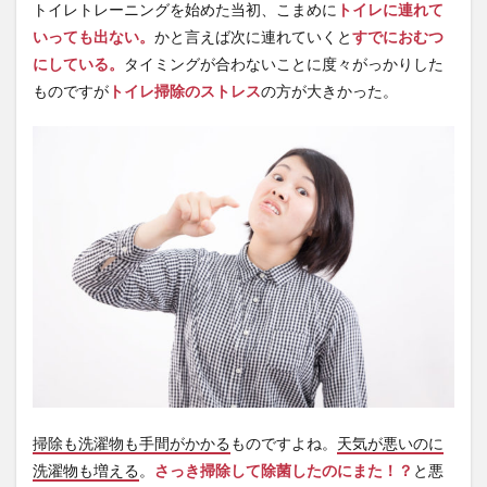
トイレトレーニングを始めた当初、こまめに
トイレに連れて
いっても出ない
。
かと言えば次に連れていくと
すでにおむつ
にしている。
タイミングが合わないことに度々がっかりした
ものですが
トイレ掃除のストレス
の方が大きかった。
掃除も洗濯物も手間がかかる
ものですよね。
天気が悪いのに
洗濯物も増える
。
さっき掃除して除菌したのにまた！？
と悪