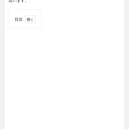
思います。
目次
1
トイ
レト
レー
ニン
グ開
始
2
トイ
レト
レー
ニン
グで
の親
のス
トレ
ス
3