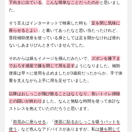
下向きに出ている
。
こんな簡単なことだったのか
と思いまし
た。
そう言えばインターネットで検索した時も「
足を閉じ気味に
座らせるとよい
」と書いてあったなと思い当たったけれど、
普段補助便座を使っている身としては足を開かなければ座れ
ないしあまりぴんときていませんでした。
それからは娘もイメージを掴んだみたいで、
ズボンを膝下ま
でおろす感覚で膝を閉じて用を足す
ようになりました。補助
便座は早々に使用を止めましたが3歳前だったからか、手で体
重を支えながら上手に用を足せていました。
以降はおしっこが飛び散ることはなくなり、長いトイレ掃除
との闘いが終わり
ました。なんと無駄な時間を使って余計な
ストレスを抱えていたのだろうと思います。
「
前屈みに座らせる
」「
便器に貼るおしっこを吸うパットを
使う
」など色んなアドバイスがありますが、私は
膝を閉じて