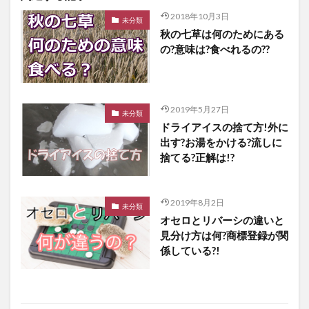
2018年10月3日
未分類
秋の七草は何のためにある
の?意味は?食べれるの??
2019年5月27日
未分類
ドライアイスの捨て方!外に
出す?お湯をかける?流しに
捨てる?正解は!?
2019年8月2日
未分類
オセロとリバーシの違いと
見分け方は何?商標登録が関
係している?!