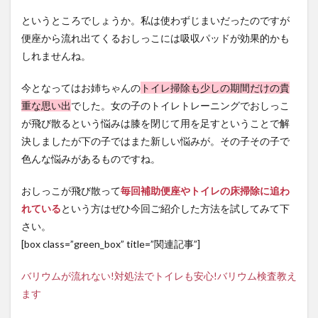
というところでしょうか。私は使わずじまいだったのですが
便座から流れ出てくるおしっこには吸収パッドが効果的かも
しれませんね。
今となってはお姉ちゃんの
トイレ掃除も少しの期間だけの貴
重な思い出
でした。女の子のトイレトレーニングでおしっこ
が飛び散るという悩みは膝を閉じて用を足すということで解
決しましたが下の子ではまた新しい悩みが。その子その子で
色んな悩みがあるものですね。
おしっこが飛び散って
毎回補助便座やトイレの床掃除に追わ
れている
という方はぜひ今回ご紹介した方法を試してみて下
さい。
[box class=”green_box” title=”関連記事”]
バリウムが流れない!対処法でトイレも安心!バリウム検査教え
ます