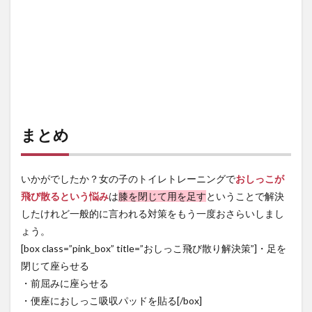
まとめ
いかがでしたか？女の子のトイレトレーニングで
おしっこが
飛び散るという悩み
は
膝を閉じて用を足す
ということで解決
したけれど一般的に言われる対策をもう一度おさらいしまし
ょう。
[box class=”pink_box” title=”おしっこ飛び散り解決策”]・足を
閉じて座らせる
・前屈みに座らせる
・便座におしっこ吸収パッドを貼る[/box]