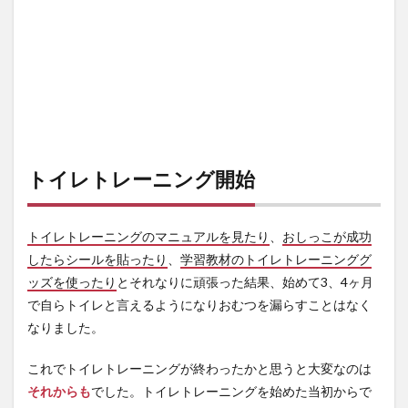
解決
策を
模索
4
見出
した
解決
策
5
トイレトレーニング開始
まと
め
トイレトレーニングのマニュアルを見たり
、
おしっこが成功
したらシールを貼ったり
、
学習教材のトイレトレーニンググ
ッズを使ったり
とそれなりに頑張った結果、始めて3、4ヶ月
で自らトイレと言えるようになりおむつを漏らすことはなく
なりました。
これでトイレトレーニングが終わったかと思うと大変なのは
それからも
でした。トイレトレーニングを始めた当初からで