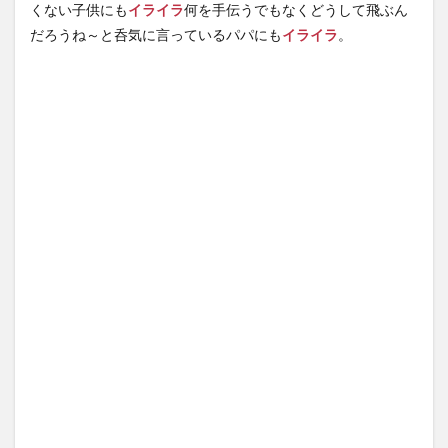
くない子供にも
イライラ
何を手伝うでもなくどうして飛ぶん
だろうね～と呑気に言っているパパにも
イライラ
。