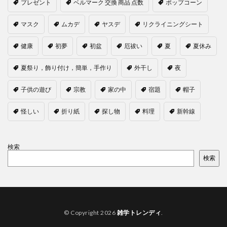
プレゼント
ベルマーク 交換 商品 点数
ポップコーン
マスク
ムカデ
ヤスデ
リクライニングシート
健康
初夢
初盆
厄祓い
夏
夏休み
夏祭り，飾り付け，簡単，手作り
外干し
夜
子供の遊び
宗教
家の中
宿題
帽子
怪しい
折り紙
探し物
料理
新幹線
検索
検索
© Copyright 2026
雑学トレンディ
.