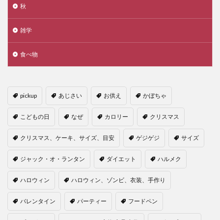
秋
雑学
食べ物
pickup
あじさい
お供え
かぼちゃ
こどもの日
なぜ
カロリー
クリスマス
クリスマス、ケーキ、サイズ、目安
ゲジゲジ
サイズ
ジャック・オ・ランタン
ダイエット
ハルメク
ハロウィン
ハロウィン、ゾンビ、衣装、手作り
バレンタイン
パーティー
フードペン