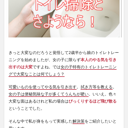
きっと大変なのだろうと覚悟して2歳半から娘のトイレトレー
ニングを始めましたが、女の子に限らず
本人のやる気を引き
出すのは大変
ですよね。では
女の子特有のトイレトレーニン
グで大変なことは何でしょう？
可愛いものを使ってやる気を引き出す
。
拭き方等を教える
。
女の子は便秘気味な子が多くてうんちが硬い
。いいえ。色々
大変な面はあるけれど私の場合は
びっくりするほど飛び散る
ということでした。
そんな中で私が身をもって実感した
解決策
をご紹介したいと