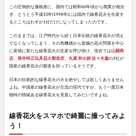
この圧倒的な価格差に、国内では昭和60年頃から廃業が相次
ぎ、とうとう平成10年(1998年)には国内で線香花火を生産す
るところはわずか1社だけになってしまったのです。
このままでは、江戸時代から続く日本伝統の線香花火が消え
てなくなってしまう、その危機感から老舗の花火問屋を中心
に産地に新たな線香花火の生産を呼び掛け、現在では
山縣商
店、筒井時正玩具花火製造所、丸屋 和火師 佐々木巌
の3社が
国産の線香花火の製造を担っているそうです。
日本の伝統的な線香花火の火を絶やしては欲しくありません
よね。中国産の線香花火が主流の現代ですが、もう一度日本
独特の情緒ある線香花火を見直してみたいですよね。
線香花火をスマホで綺麗に撮ってみよ
う！