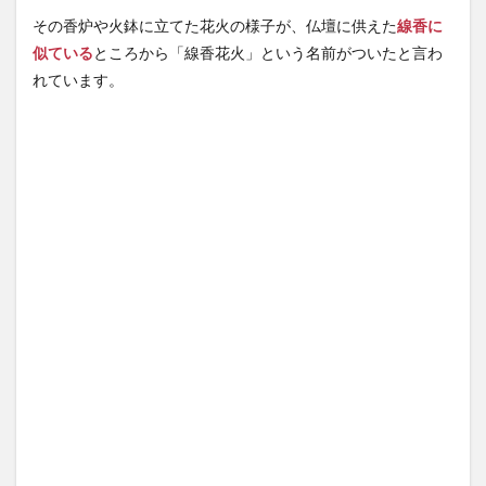
3.3
その香炉や火鉢に立てた花火の様子が、仏壇に供えた
線香に
柳
似ている
ところから「線香花火」という名前がついたと言わ
（や
れています。
な
ぎ）
3.4
散り
菊
（ち
りぎ
く）
4
線香
花火
は海
外で
も研
究さ
れて
い
た！
5