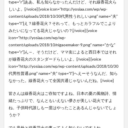
type=”r”]ああ、私も知らなかったんだけど、それ線香花火ら
しいよ。[/voice] [voice icon=”http://yosiaa.com/wp/wp-
content/uploads/2018/10/30代男性うれしい.png” name=”夫”
type=”l”]え？線香花火？それって、もっとカラフルでこより
みたいになってる花火じゃないの？[/voice] [voice
icon=”http://yosiaa.com/wp/wp-
content/uploads/2018/10/nigaoemaker-9.png” name=”かな”
type=”r”]ん～、そうだけど、ママ友によると西日本ではそれ
が線香花火のスタンダードらしいよ。[/voice] [voice
icon=”http://yosiaa.com/wp/wp-content/uploads/2018/10/30
代男性普通.png” name=”夫” type=”l”]へえーそうなんだ、知ら
なかった。線香花火って全国共通じゃないんだね。[/voice]
皆さんは線香花火はご存知ですよね。日本の夏の風物詩、情
緒たっぷりで、なんともいえない儚さが美しい花火ですよ
ね。子供時代誰しも一度はやったことあるんじゃないでしょ
うか？
でも意外と線香花火の事ってよく知らないですよね。