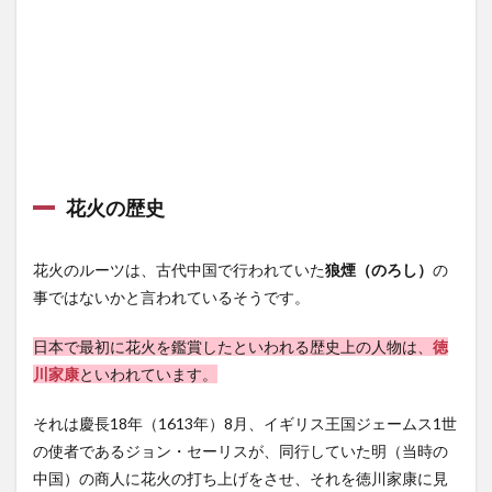
美し
い国
産線
香花
火を
堪能
しよ
う！
6
花火の歴史
線香
花火
の今
花火のルーツは、古代中国で行われていた
狼煙（のろし）
の
後
は？
事ではないかと言われているそうです。
7
日本で最初に花火を鑑賞したといわれる歴史上の人物は、
徳
線香
花火
川家康
といわれています。
をス
マホ
それは慶長18年（1613年）8月、イギリス王国ジェームス1世
で綺
の使者であるジョン・セーリスが、同行していた明（当時の
麗に
撮っ
中国）の商人に花火の打ち上げをさせ、それを徳川家康に見
てみ