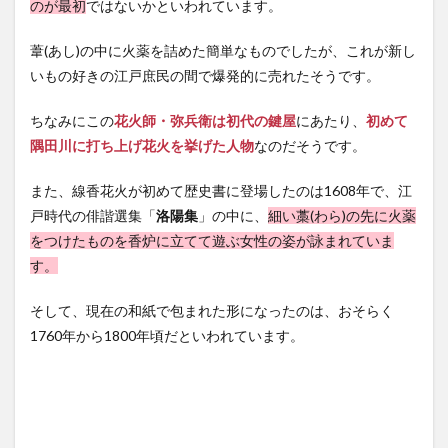
のが最初
ではないかといわれています。
葦(あし)の中に火薬を詰めた簡単なものでしたが、これが新し
いもの好きの江戸庶民の間で爆発的に売れたそうです。
ちなみにこの
花火師・弥兵衛は初代の鍵屋
にあたり、
初めて
隅田川に打ち上げ花火を挙げた人物
なのだそうです。
また、線香花火が初めて歴史書に登場したのは1608年で、江
戸時代の俳諧選集「
洛陽集
」の中に、
細い藁(わら)の先に火薬
をつけたものを香炉に立てて遊ぶ女性の姿が詠まれていま
す。
そして、現在の和紙で包まれた形になったのは、おそらく
1760年から1800年頃だといわれています。