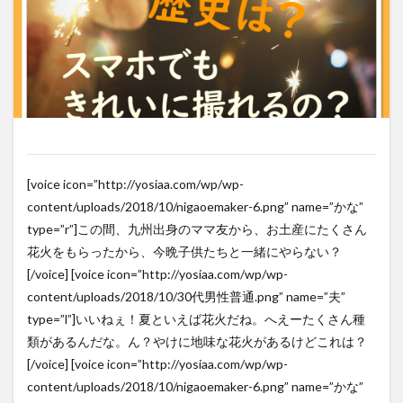
[voice icon=”http://yosiaa.com/wp/wp-
content/uploads/2018/10/nigaoemaker-6.png” name=”かな”
type=”r”]この間、九州出身のママ友から、お土産にたくさん
花火をもらったから、今晩子供たちと一緒にやらない？
[/voice] [voice icon=”http://yosiaa.com/wp/wp-
content/uploads/2018/10/30代男性普通.png” name=”夫”
type=”l”]いいねぇ！夏といえば花火だね。へえーたくさん種
類があるんだな。ん？やけに地味な花火があるけどこれは？
[/voice] [voice icon=”http://yosiaa.com/wp/wp-
content/uploads/2018/10/nigaoemaker-6.png” name=”かな”