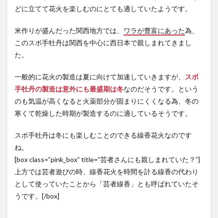
どに立てて花火を楽しむのにとても適していたようです。
米作りが盛んだった関西地方では、
ワラが豊富にあった
為、
このスボ手牡丹は関西を中心に西日本で親しまれてきまし
た。
一般的に花火の製造は夏に向けて加速していきますが、
スボ
手牡丹の製造は意外にも最盛期は冬
なのだそうです。という
のも気温が高くなると火薬部分が固まりにくくなる為、冬の
寒くて乾燥した時期が製造するのに適しているそうです。
スボ手牡丹は冬にも楽しむことのできる線香花火なのです
ね。
[box class=”pink_box” title=”芸者さんにも親しまれていた？”]
上方では芸者遊びの時、線香花火を時間を計る線香の代わり
として使っていたことから「芸者線香」とも呼ばれていたそ
うです。[/box]