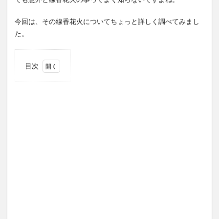
今回は、その線香花火についてちょっと詳しく調べてみまし
た。
目次
1
線香
花火
の由
来と
歴史
1.1
線香
花火
の名
前の
由来
と
は？
1.2