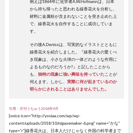
例えば1864年に化学者A.W.Hofmannは、日本
から持ち帰ったと思われる線香花火を分析し、
材料に金属粉が含まれないことを突き止めた上
で、線香花火を自作することに成功していま
す。
その後A.Denissは、写実的なイラストとともに
線香花火を紹介しました。『線香花火の驚くべ
き現象は、小さな火球の一体どのような作用に
よるものなのだろうか?』と記したことから
も、
独特の現象に強い興味を持っていた
ことが
伺えます。しかし、
実際に何が起きているのか
明らかにされることはありませんでした。
引用：月刊うちゅう2018年9月
[voice icon=”http://yosiaa.com/wp/wp-
content/uploads/2018/10/nigaoemaker-6.png” name=”かな”
type=”r”]線香花火は、日本人だけじゃなく外国の科学者まで