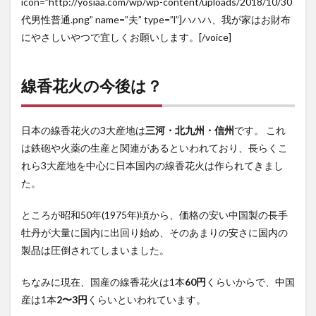
icon=”http://yosiaa.com/wp/wp-content/uploads/2018/10/30
代男性普通.png” name=”夫” type=”l”]ハハハ、我が家はお財布
にやさしいやつで宜しくお願いします。[/voice]
線香花火の今後は？
日本の線香花火の3大産地は
三河・北九州・信州
です。 これ
は鉄砲や火薬の生産と関連があるといわれており、長らくこ
れら3大産地を中心に日本国内の線香花火は作られてきまし
た。
ところが昭和50年(1975年)頃から、価格の安い中国製の長手
牡丹が大量に国内に出回り始め、そのあまりの安さに国内の
製品は圧倒されてしまいました。
ちなみに現在、国産の線香花火は1本
60円
くらいからで、中国
産は1本
2〜3円
くらいといわれています。