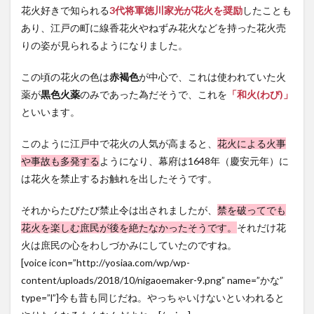
方法
花火好きで知られる
3代将軍徳川家光が花火を奨励
したことも
～ア
あり、江戸の町に線香花火やねずみ花火などを持った花火売
プリ
りの姿が見られるようになりました。
を使
う～
この頃の花火の色は
赤褐色
が中心で、これは使われていた火
7.4
薬が
黒色火薬
のみであった為だそうで、これを
「
和火(わび)
」
きれ
いに
といいます。
撮る
方法
このように江戸中で花火の人気が高まると、
花火による火事
～変
化を
や事故も多発する
ようになり、幕府は1648年（慶安元年）に
つけ
は花火を禁止するお触れを出したそうです。
てみ
よう
～
それからたびたび禁止令は出されましたが、
禁を破ってでも
花火を楽しむ庶民が後を絶たなかったそうです。
それだけ花
8
火は庶民の心をわしづかみにしていたのですね。
まと
め
[voice icon=”http://yosiaa.com/wp/wp-
content/uploads/2018/10/nigaoemaker-9.png” name=”かな”
type=”l”]今も昔も同じだね。やっちゃいけないといわれると