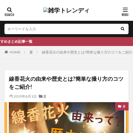
事一覧
HOME
夏
線香花火の由来や歴史とは?簡単な撮り方のコツをご紹介
線香花火の由来や歴史とは?簡単な撮り方のコツ
をご紹介!
2019年8月1日
夏
夏