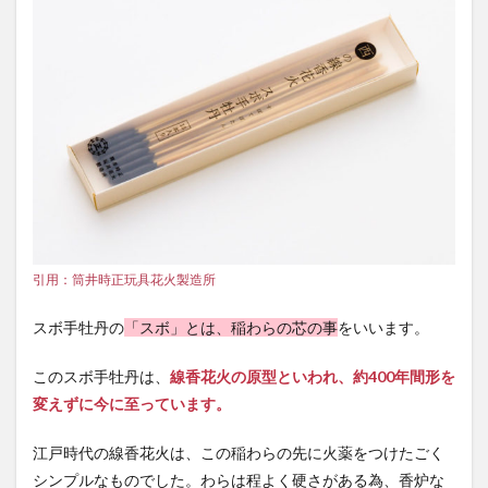
引用：筒井時正玩具花火製造所
スボ手牡丹の
「スボ」とは、稲わらの芯の事
をいいます。
このスボ手牡丹は、
線香花火の原型といわれ、約400年間形を
変えず
に今に至っています。
江戸時代の線香花火は、この稲わらの先に火薬をつけたごく
シンプルなものでした。わらは程よく硬さがある為、香炉な