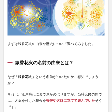
2.2
東の
「長
手牡
丹」
3
線香
花火
まずは線香花火の由来や歴史について調べてみました。
の楽
しみ
方
線香花火の名前の由来とは？
3.1
牡丹
（ぼ
なぜ
「線香花火」
という名前がついたのかご存知でしょう
た
ん）
か？
3.2
それは、江戸時代にまでさかのぼりますが、当時庶民の間で
松葉
（ま
は、火薬を付けた花火を
香炉や火鉢に立てて遊んでいた
そう
つ
です。
ば）