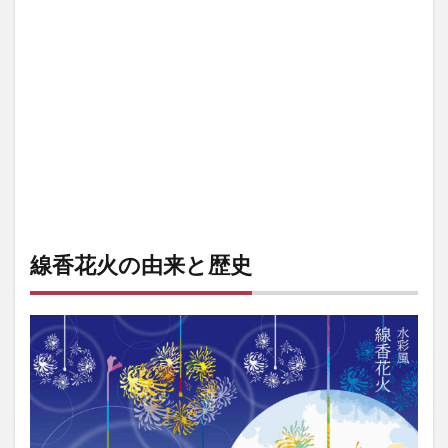
花火
の歴
史
1.3
線香
花火
の歴
史
2
線香
花火
の種
線香花火の由来と歴史
類は
東西
で違
う！
2.1
西の
「ス
ボ手
牡
丹」