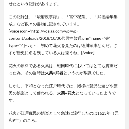
せたという記録があります。
よ
う！
この記録は、「駿府政事録」、「宮中秘策」、「武徳編年集
7.1
成」など数々の書物に記されています。
きれ
いに
[voice icon=”http://yosiaa.com/wp/wp-
撮る
content/uploads/2018/10/30代男性普通.png” name=”夫”
方法
type=”r”]へぇ～、初めて花火を見たのは徳川家康なんだ。さ
～準
備～
すが歴史に名を残している人は違うね。[/voice]
7.2
花火の原料である火薬は、戦国時代においてはとても貴重だ
きれ
いに
った為、その当時は
火薬=武器
というのが常識でした。
撮る
方法
しかし、平和となった江戸時代では、殿様の贅沢な遊びや庶
～カ
メラ
民の娯楽として使われる、
火薬=花火
となっていったようで
の設
す。
定～
7.3
花火が江戸庶民の娯楽として急速に流行したのは1623年（元
きれ
和9年）のころ。
いに
撮る