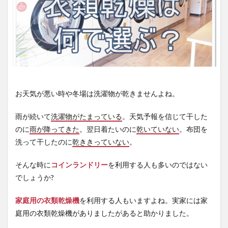
お天気が悪い時や冬場は洗濯物が乾きませんよね。
雨が続いて
洗濯物がたまっている
。天気予報を信じて干した
のに
雨が降ってきた
。翌日着たいのに
乾いていない
。布団を
洗って干したのに
乾ききっていない
。
そんな時に
コインランドリー
を利用する人も多いのではない
でしょうか?
家庭用の
衣類乾燥機
を利用する人もいますよね。実家には家
庭用の衣類乾燥機がありましたがあると助かりました。