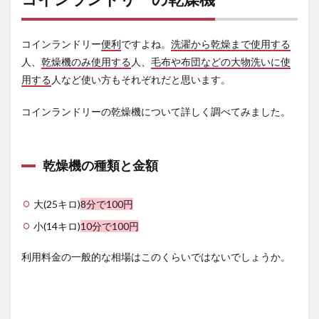
用乾
燥機
コインランドリー
便利
ですよね。
洗濯から乾燥まで使用する
3
人、
室内
乾燥機のみ使用する
人、
毛布や布団などの大物洗いに使
干し
用する
人など使い方もそれぞれだと思います。
(除
湿機
コインランドリーの乾燥機について詳しく調べてみました。
使
用)
4
まと
乾燥機の種類と金額
め
大(25キロ)
8分で100円
小(14キロ)
10分で100円
利用料金の一般的な相場はこのくらいではないでしょうか。