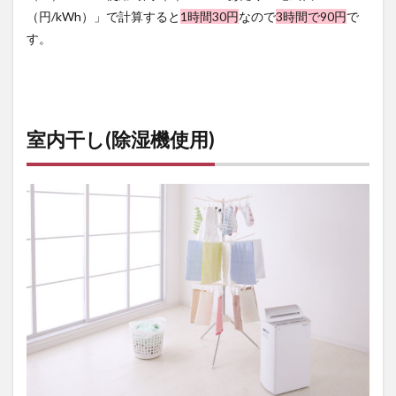
（円/kWh）」で計算すると
1時間30円
なので
3時間で90円
で
す。
室内干し(除湿機使用)