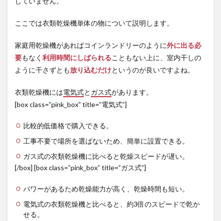
していません。
ここでは衣類乾燥機単体の物について説明します。
家庭用乾燥機があればコインランドリーのように
外に出る必
要
もなく
利用時間にしばられる
こともない上に、室内干しの
ように干さずとも
放り込むだけ
というのが良いですよね。
衣類乾燥機には
電気式
と
ガス式
があります。
[box class=”pink_box” title=”電気式”]
比較的低価格で購入できる。
工事不要で場所を選ばないため、簡単に設置できる。
ガス式の衣類乾燥機に比べると乾燥スピードが遅い。
[/box] [box class=”pink_box” title=”ガス式”]
パワーがあるため乾燥能力が高く、乾燥時間も短い。
電気式の衣類乾燥機と比べると、約3倍のスピードで乾か
せる。