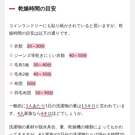
乾燥時間の目安
コインランドリーにも貼り紙がされていると思いますが、乾
燥時間の目安は以下の通りです。
衣類
20～30分
ジーンズ等乾きにくい衣類
40～50分
毛布1枚
30～40分
毛布2枚
40～50分
布団
50分
羽毛布団
50～90分
一般的に
1人あたり
1日の洗濯物の量は
1.5キロ
と言われていま
す。
4人
家族なら
6キロ
ほどでしょうか。
洗濯物の素材や脱水具合、量、乾燥機の種類によってもかわ
ってきますが、
4人家族の1日分
の洗濯物ならば掛かる時間
20