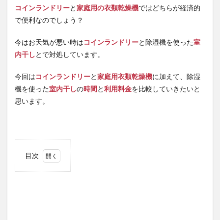
コインランドリー
と
家庭用の衣類乾燥機
ではどちらが経済的
で便利なのでしょう？
今はお天気が悪い時は
コインランドリー
と除湿機を使った
室
内干し
とで対処しています。
今回は
コインランドリー
と
家庭用衣類乾燥機
に加えて、除湿
機を使った
室内干し
の
時間
と
利用料金
を比較していきたいと
思います。
目次
1
コイ
ンラ
ンド
リー
の乾