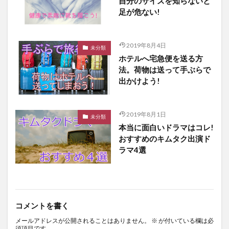
自分のサイズを知らないと
足が危ない!
2019年8月4日
未分類
ホテルへ宅急便を送る方
法。荷物は送って手ぶらで
出かけよう!
2019年8月1日
未分類
本当に面白いドラマはコレ!
おすすめのキムタク出演ド
ラマ4選
コメントを書く
メールアドレスが公開されることはありません。
※
が付いている欄は必
須項目です