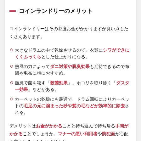
コインランドリーのメリット
コインランドリーはその都度お金がかかりますが良い点もた
くさんあります。
大きなドラムの中で乾燥させるので、衣類に
シワができに
くくふっくら
とした仕上がりになる。
熱風の力によって
ダニ対策や脱臭効果
も期待できるので布
団や毛布に特におすすめ。
熱風で菌を殺す「
殺菌効果
」、ホコリを取り除く「
ダスタ
ー効果
」などがある。
カーペットの乾燥にも最適で、ドラム回転によりカーペッ
トの
毛足の元に溜まった砂や髪の毛などが効率的に除去
さ
れる。
デメリットは
お金がかかる
ことと持ち込んで持ち帰る
手間が
かかる
ことでしょうか。
マナーの悪い利用者
や
防犯面
が心配