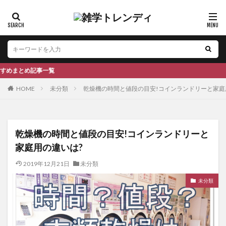
記事一覧
HOME
未分類
乾燥機の時間と値段の目安!コインランドリーと家庭
乾燥機の時間と値段の目安!コインランドリーと
家庭用の違いは?
2019年12月21日
未分類
未分類