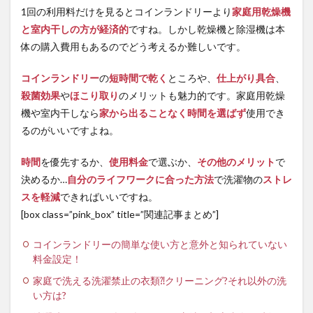
1回の利用料だけを見るとコインランドリーより
家庭用乾燥機
と室内干しの方が経済的
ですね。しかし乾燥機と除湿機は本
体の購入費用もあるのでどう考えるか難しいです。
コインランドリー
の
短時間で乾く
ところや、
仕上がり具合
、
殺菌効果
や
ほこり取り
のメリットも魅力的です。家庭用乾燥
機や室内干しなら
家から出ることなく時間を選ばず
使用でき
るのがいいですよね。
時間
を優先するか、
使用料金
で選ぶか、
その他のメリット
で
決めるか…
自分のライフワークに合った方法
で洗濯物の
ストレ
スを軽減
できればいいですね。
[box class=”pink_box” title=”関連記事まとめ”]
コインランドリーの簡単な使い方と意外と知られていない
料金設定！
家庭で洗える洗濯禁止の衣類⁈クリーニング?それ以外の洗
い方は?