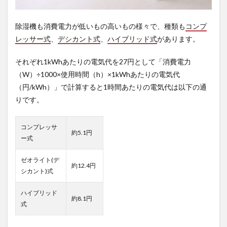
除湿機も消費電力が低いもの高いもの様々で、種類も
コンプ
レッサー式
、
デシカント式
、
ハイブリッド式
があります。
それぞれ1kWhあたりの電気代を27円として「消費電力
（W）÷1000×使用時間（h）×1kWhあたりの電気代
（円/kWh）」で計算すると1時間あたりの電気代は以下の通
りです。
コンプレッサ
約5.1円
ー式
ゼオライト(デ
約12.4円
シカント)式
ハイブリッド
約8.1円
式