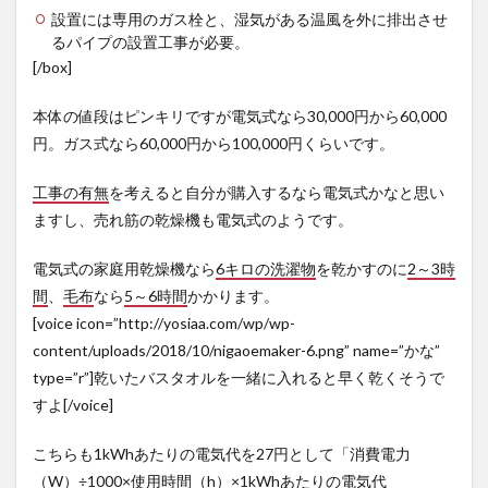
設置には専用のガス栓と、湿気がある温風を外に排出させ
るパイプの設置工事が必要。
[/box]
本体の値段はピンキリですが電気式なら30,000円から60,000
円。ガス式なら60,000円から100,000円くらいです。
工事の有無
を考えると自分が購入するなら電気式かなと思い
ますし、売れ筋の乾燥機も電気式のようです。
電気式の家庭用乾燥機なら
6キロの洗濯物
を乾かすのに
2～3時
間
、
毛布
なら
5～6時間
かかります。
[voice icon=”http://yosiaa.com/wp/wp-
content/uploads/2018/10/nigaoemaker-6.png” name=”かな”
type=”r”]乾いたバスタオルを一緒に入れると早く乾くそうで
すよ[/voice]
こちらも1kWhあたりの電気代を27円として「消費電力
（W）÷1000×使用時間（h）×1kWhあたりの電気代