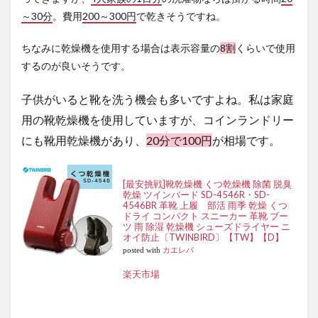
～30分
。費用
200～300円
で乾きそうですね。
ちなみに乾燥機を使用する場合は表示容量の
8割
くらいで使用
するのが良いそうです。
子供がいると靴を洗う機会も多いですよね。私は家庭
用の靴乾燥機を使用していますが、コインランドリー
にも靴用乾燥機があり、
20分で100円
が相場です。
[最安挑戦]靴乾燥機 くつ乾燥機 除菌 脱臭
乾燥 ツインバード SD-4546R・SD-
4546BR 革靴 上履 部活 雨季 乾燥 くつ
ドライ コンパクト スニーカー 革靴 ブー
ツ 雨 除湿 乾燥機 シューズドライヤー ニ
オイ防止〔TWINBIRD〕【TW】【D】
posted with
カエレバ
楽天市場